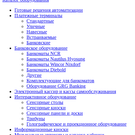
Готовые решения автоматизации
Платежные терминалы
Стандартные
Уличные
Навесные
Встраиваемые
Банковские
Банковское оборудование
Банкоматы NCR
Банкоматы Nautilus Hyosung
Банкоматы Wincor Nixdorf
Банкоматы Diebold
Другие
Комплектующие для банкоматов
Оборудование GRG Banking
Электронный кассир и кассы самообслуживания
Интерактивное оборудование
Сенсорные столы
Сенсорные киоски
Сенсорные панели и доски
Трибуны
Голографическое и проекционное оборудование
Информационные киоски
Музыкальные автоматы и караоке-кабинки