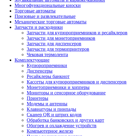
Многофункциональные киоски
Торговые автоматы
Призовые и развлекательные
Механические торговые автоматы
Запчасти и расходники
Запчасти для купюроприемников и ресайклеров
Запчасти для монетоприемников
Запчасти для диспенсеров
Запчасти для термопринтеров
Чековая термолента
Комплектующие
Купюроприемники
Диспенсеры
Ресайклеры банкнот
Кассеты для купюроприемников и диспенсеров
Монетоприемники и хопперы
Мониторы и сенсорное оборудование
Принтеры
Модемы и антенны
Клавиатуры и пинпады
Сканер QR и штрих кодов
Обработка банковских и других карт
Обогрев и охлаждение устройств
Компьютерное железо