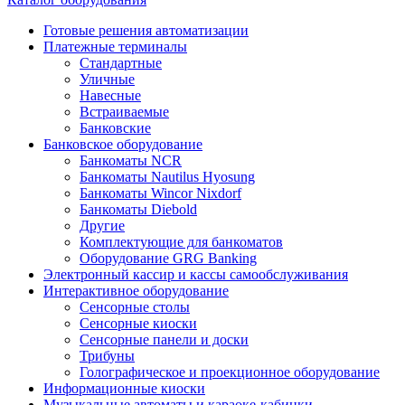
Готовые решения автоматизации
Платежные терминалы
Стандартные
Уличные
Навесные
Встраиваемые
Банковские
Банковское оборудование
Банкоматы NCR
Банкоматы Nautilus Hyosung
Банкоматы Wincor Nixdorf
Банкоматы Diebold
Другие
Комплектующие для банкоматов
Оборудование GRG Banking
Электронный кассир и кассы самообслуживания
Интерактивное оборудование
Сенсорные столы
Сенсорные киоски
Сенсорные панели и доски
Трибуны
Голографическое и проекционное оборудование
Информационные киоски
Музыкальные автоматы и караоке-кабинки