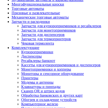
Многофункциональные киоски
Торговые автоматы
Призовые и развлекательные
Механические торговые автоматы
Запчасти и расходники
Запчасти для купюроприемников и ресайклеров
Запчасти для монетоприемников
Запчасти для диспенсеров
Запчасти для термопринтеров
Чековая термолента
Комплектующие
Купюроприемники
Диспенсеры
Ресайклеры банкнот
Кассеты для купюроприемников и диспенсеров
Монетоприемники и хопперы
Мониторы и сенсорное оборудование
Принтеры
Модемы и антенны
Клавиатуры и пинпады
Сканер QR и штрих кодов
Обработка банковских и других карт
Обогрев и охлаждение устройств
Компьютерное железо