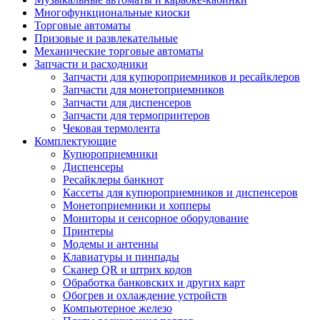
Многофункциональные киоски
Торговые автоматы
Призовые и развлекательные
Механические торговые автоматы
Запчасти и расходники
Запчасти для купюроприемников и ресайклеров
Запчасти для монетоприемников
Запчасти для диспенсеров
Запчасти для термопринтеров
Чековая термолента
Комплектующие
Купюроприемники
Диспенсеры
Ресайклеры банкнот
Кассеты для купюроприемников и диспенсеров
Монетоприемники и хопперы
Мониторы и сенсорное оборудование
Принтеры
Модемы и антенны
Клавиатуры и пинпады
Сканер QR и штрих кодов
Обработка банковских и других карт
Обогрев и охлаждение устройств
Компьютерное железо