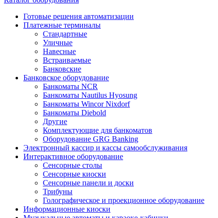
Готовые решения автоматизации
Платежные терминалы
Стандартные
Уличные
Навесные
Встраиваемые
Банковские
Банковское оборудование
Банкоматы NCR
Банкоматы Nautilus Hyosung
Банкоматы Wincor Nixdorf
Банкоматы Diebold
Другие
Комплектующие для банкоматов
Оборудование GRG Banking
Электронный кассир и кассы самообслуживания
Интерактивное оборудование
Сенсорные столы
Сенсорные киоски
Сенсорные панели и доски
Трибуны
Голографическое и проекционное оборудование
Информационные киоски
Музыкальные автоматы и караоке-кабинки