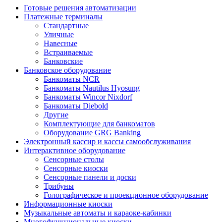
Готовые решения автоматизации
Платежные терминалы
Стандартные
Уличные
Навесные
Встраиваемые
Банковские
Банковское оборудование
Банкоматы NCR
Банкоматы Nautilus Hyosung
Банкоматы Wincor Nixdorf
Банкоматы Diebold
Другие
Комплектующие для банкоматов
Оборудование GRG Banking
Электронный кассир и кассы самообслуживания
Интерактивное оборудование
Сенсорные столы
Сенсорные киоски
Сенсорные панели и доски
Трибуны
Голографическое и проекционное оборудование
Информационные киоски
Музыкальные автоматы и караоке-кабинки
Многофункциональные киоски