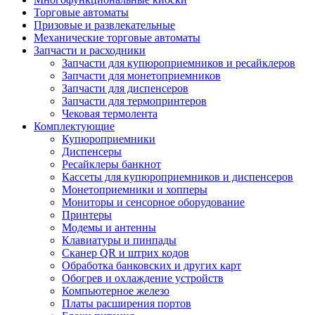
Торговые автоматы
Призовые и развлекательные
Механические торговые автоматы
Запчасти и расходники
Запчасти для купюроприемников и ресайклеров
Запчасти для монетоприемников
Запчасти для диспенсеров
Запчасти для термопринтеров
Чековая термолента
Комплектующие
Купюроприемники
Диспенсеры
Ресайклеры банкнот
Кассеты для купюроприемников и диспенсеров
Монетоприемники и хопперы
Мониторы и сенсорное оборудование
Принтеры
Модемы и антенны
Клавиатуры и пинпады
Сканер QR и штрих кодов
Обработка банковских и других карт
Обогрев и охлаждение устройств
Компьютерное железо
Платы расширения портов