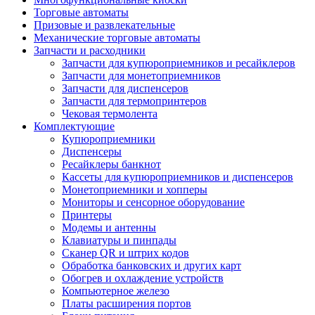
Торговые автоматы
Призовые и развлекательные
Механические торговые автоматы
Запчасти и расходники
Запчасти для купюроприемников и ресайклеров
Запчасти для монетоприемников
Запчасти для диспенсеров
Запчасти для термопринтеров
Чековая термолента
Комплектующие
Купюроприемники
Диспенсеры
Ресайклеры банкнот
Кассеты для купюроприемников и диспенсеров
Монетоприемники и хопперы
Мониторы и сенсорное оборудование
Принтеры
Модемы и антенны
Клавиатуры и пинпады
Сканер QR и штрих кодов
Обработка банковских и других карт
Обогрев и охлаждение устройств
Компьютерное железо
Платы расширения портов