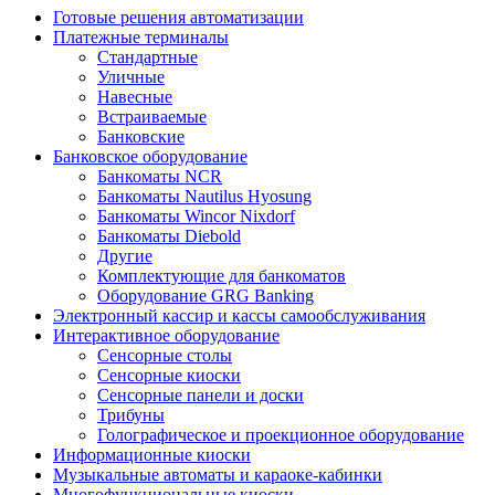
Готовые решения автоматизации
Платежные терминалы
Стандартные
Уличные
Навесные
Встраиваемые
Банковские
Банковское оборудование
Банкоматы NCR
Банкоматы Nautilus Hyosung
Банкоматы Wincor Nixdorf
Банкоматы Diebold
Другие
Комплектующие для банкоматов
Оборудование GRG Banking
Электронный кассир и кассы самообслуживания
Интерактивное оборудование
Сенсорные столы
Сенсорные киоски
Сенсорные панели и доски
Трибуны
Голографическое и проекционное оборудование
Информационные киоски
Музыкальные автоматы и караоке-кабинки
Многофункциональные киоски