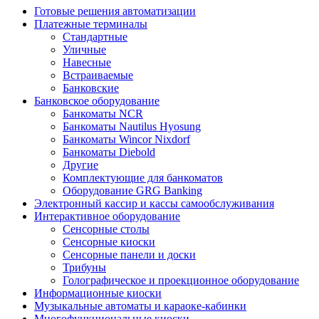
Готовые решения автоматизации
Платежные терминалы
Стандартные
Уличные
Навесные
Встраиваемые
Банковские
Банковское оборудование
Банкоматы NCR
Банкоматы Nautilus Hyosung
Банкоматы Wincor Nixdorf
Банкоматы Diebold
Другие
Комплектующие для банкоматов
Оборудование GRG Banking
Электронный кассир и кассы самообслуживания
Интерактивное оборудование
Сенсорные столы
Сенсорные киоски
Сенсорные панели и доски
Трибуны
Голографическое и проекционное оборудование
Информационные киоски
Музыкальные автоматы и караоке-кабинки
Многофункциональные киоски