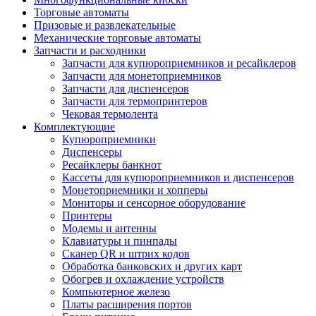
Торговые автоматы
Призовые и развлекательные
Механические торговые автоматы
Запчасти и расходники
Запчасти для купюроприемников и ресайклеров
Запчасти для монетоприемников
Запчасти для диспенсеров
Запчасти для термопринтеров
Чековая термолента
Комплектующие
Купюроприемники
Диспенсеры
Ресайклеры банкнот
Кассеты для купюроприемников и диспенсеров
Монетоприемники и хопперы
Мониторы и сенсорное оборудование
Принтеры
Модемы и антенны
Клавиатуры и пинпады
Сканер QR и штрих кодов
Обработка банковских и других карт
Обогрев и охлаждение устройств
Компьютерное железо
Платы расширения портов