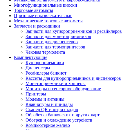
Многофункциональные киоски
Торговые автоматы
Призовые и развлекательные
Механические торговые автоматы
Запчасти и расходники
Запчасти для купюроприемников и ресайклеров
Запчасти для монетоприемников
Запчасти для диспенсеров
Запчасти для термопринтеров
Чековая термолента
Комплектующие
Купюроприемники
Диспенсеры
Ресайклеры банкнот
Кассеты для купюроприемников и диспенсеров
Монетоприемники и хопперы
Мониторы и сенсорное оборудование
Принтеры
Модемы и антенны
Клавиатуры и пинпады
Сканер QR и штрих кодов
Обработка банковских и других карт
Обогрев и охлаждение устройств
Компьютерное железо