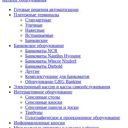
Готовые решения автоматизации
Платежные терминалы
Стандартные
Уличные
Навесные
Встраиваемые
Банковские
Банковское оборудование
Банкоматы NCR
Банкоматы Nautilus Hyosung
Банкоматы Wincor Nixdorf
Банкоматы Diebold
Другие
Комплектующие для банкоматов
Оборудование GRG Banking
Электронный кассир и кассы самообслуживания
Интерактивное оборудование
Сенсорные столы
Сенсорные киоски
Сенсорные панели и доски
Трибуны
Голографическое и проекционное оборудование
Информационные киоски
Музыкальные автоматы и караоке-кабинки