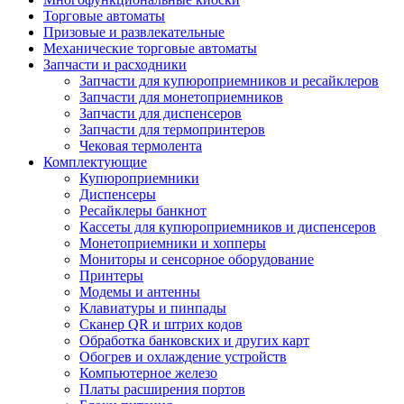
Торговые автоматы
Призовые и развлекательные
Механические торговые автоматы
Запчасти и расходники
Запчасти для купюроприемников и ресайклеров
Запчасти для монетоприемников
Запчасти для диспенсеров
Запчасти для термопринтеров
Чековая термолента
Комплектующие
Купюроприемники
Диспенсеры
Ресайклеры банкнот
Кассеты для купюроприемников и диспенсеров
Монетоприемники и хопперы
Мониторы и сенсорное оборудование
Принтеры
Модемы и антенны
Клавиатуры и пинпады
Сканер QR и штрих кодов
Обработка банковских и других карт
Обогрев и охлаждение устройств
Компьютерное железо
Платы расширения портов