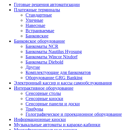
Готовые решения автоматизации
Платежные терминалы
Стандартные
Уличные
Навесные
Встраиваемые
Банковские
Банковское оборудование
Банкоматы NCR
Банкоматы Nautilus Hyosung
Банкоматы Wincor Nixdorf
Банкоматы Diebold
Другие
Комплектующие для банкоматов
Оборудование GRG Banking
Электронный кассир и кассы самообслуживания
Интерактивное оборудование
Сенсорные столы
Сенсорные киоски
Сенсорные панели и доски
Трибуны
Голографическое и проекционное оборудование
Информационные киоски
Музыкальные автоматы и караоке-кабинки
Многофункциональные киоски