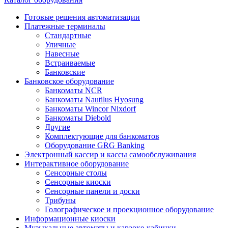
Готовые решения автоматизации
Платежные терминалы
Стандартные
Уличные
Навесные
Встраиваемые
Банковские
Банковское оборудование
Банкоматы NCR
Банкоматы Nautilus Hyosung
Банкоматы Wincor Nixdorf
Банкоматы Diebold
Другие
Комплектующие для банкоматов
Оборудование GRG Banking
Электронный кассир и кассы самообслуживания
Интерактивное оборудование
Сенсорные столы
Сенсорные киоски
Сенсорные панели и доски
Трибуны
Голографическое и проекционное оборудование
Информационные киоски
Музыкальные автоматы и караоке-кабинки