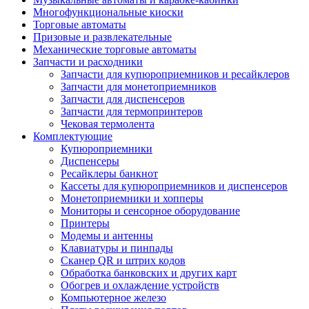
Многофункциональные киоски
Торговые автоматы
Призовые и развлекательные
Механические торговые автоматы
Запчасти и расходники
Запчасти для купюроприемников и ресайклеров
Запчасти для монетоприемников
Запчасти для диспенсеров
Запчасти для термопринтеров
Чековая термолента
Комплектующие
Купюроприемники
Диспенсеры
Ресайклеры банкнот
Кассеты для купюроприемников и диспенсеров
Монетоприемники и хопперы
Мониторы и сенсорное оборудование
Принтеры
Модемы и антенны
Клавиатуры и пинпады
Сканер QR и штрих кодов
Обработка банковских и других карт
Обогрев и охлаждение устройств
Компьютерное железо