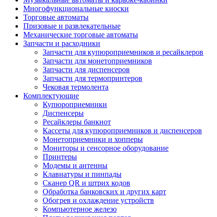
Многофункциональные киоски
Торговые автоматы
Призовые и развлекательные
Механические торговые автоматы
Запчасти и расходники
Запчасти для купюроприемников и ресайклеров
Запчасти для монетоприемников
Запчасти для диспенсеров
Запчасти для термопринтеров
Чековая термолента
Комплектующие
Купюроприемники
Диспенсеры
Ресайклеры банкнот
Кассеты для купюроприемников и диспенсеров
Монетоприемники и хопперы
Мониторы и сенсорное оборудование
Принтеры
Модемы и антенны
Клавиатуры и пинпады
Сканер QR и штрих кодов
Обработка банковских и других карт
Обогрев и охлаждение устройств
Компьютерное железо