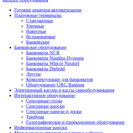
Готовые решения автоматизации
Платежные терминалы
Стандартные
Уличные
Навесные
Встраиваемые
Банковские
Банковское оборудование
Банкоматы NCR
Банкоматы Nautilus Hyosung
Банкоматы Wincor Nixdorf
Банкоматы Diebold
Другие
Комплектующие для банкоматов
Оборудование GRG Banking
Электронный кассир и кассы самообслуживания
Интерактивное оборудование
Сенсорные столы
Сенсорные киоски
Сенсорные панели и доски
Трибуны
Голографическое и проекционное оборудование
Информационные киоски
Музыкальные автоматы и караоке-кабинки