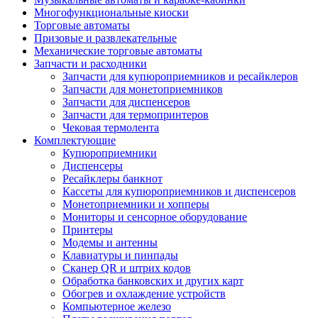
Многофункциональные киоски
Торговые автоматы
Призовые и развлекательные
Механические торговые автоматы
Запчасти и расходники
Запчасти для купюроприемников и ресайклеров
Запчасти для монетоприемников
Запчасти для диспенсеров
Запчасти для термопринтеров
Чековая термолента
Комплектующие
Купюроприемники
Диспенсеры
Ресайклеры банкнот
Кассеты для купюроприемников и диспенсеров
Монетоприемники и хопперы
Мониторы и сенсорное оборудование
Принтеры
Модемы и антенны
Клавиатуры и пинпады
Сканер QR и штрих кодов
Обработка банковских и других карт
Обогрев и охлаждение устройств
Компьютерное железо