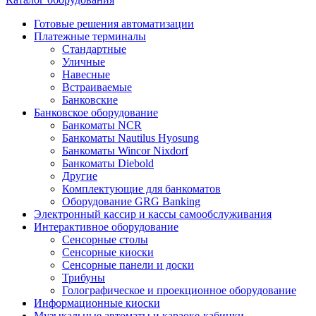
Готовые решения автоматизации
Платежные терминалы
Стандартные
Уличные
Навесные
Встраиваемые
Банковские
Банковское оборудование
Банкоматы NCR
Банкоматы Nautilus Hyosung
Банкоматы Wincor Nixdorf
Банкоматы Diebold
Другие
Комплектующие для банкоматов
Оборудование GRG Banking
Электронный кассир и кассы самообслуживания
Интерактивное оборудование
Сенсорные столы
Сенсорные киоски
Сенсорные панели и доски
Трибуны
Голографическое и проекционное оборудование
Информационные киоски
Музыкальные автоматы и караоке-кабинки