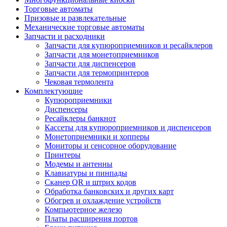
Торговые автоматы
Призовые и развлекательные
Механические торговые автоматы
Запчасти и расходники
Запчасти для купюроприемников и ресайклеров
Запчасти для монетоприемников
Запчасти для диспенсеров
Запчасти для термопринтеров
Чековая термолента
Комплектующие
Купюроприемники
Диспенсеры
Ресайклеры банкнот
Кассеты для купюроприемников и диспенсеров
Монетоприемники и хопперы
Мониторы и сенсорное оборудование
Принтеры
Модемы и антенны
Клавиатуры и пинпады
Сканер QR и штрих кодов
Обработка банковских и других карт
Обогрев и охлаждение устройств
Компьютерное железо
Платы расширения портов