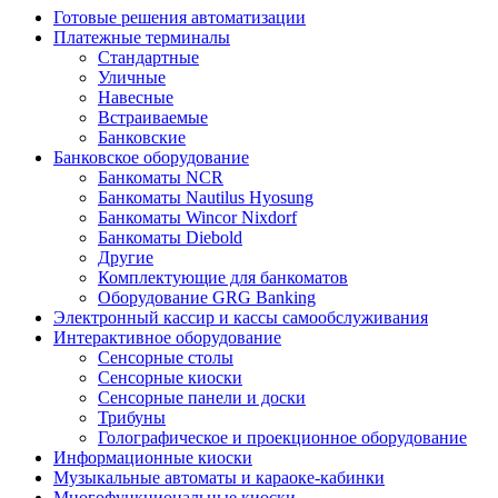
Готовые решения автоматизации
Платежные терминалы
Стандартные
Уличные
Навесные
Встраиваемые
Банковские
Банковское оборудование
Банкоматы NCR
Банкоматы Nautilus Hyosung
Банкоматы Wincor Nixdorf
Банкоматы Diebold
Другие
Комплектующие для банкоматов
Оборудование GRG Banking
Электронный кассир и кассы самообслуживания
Интерактивное оборудование
Сенсорные столы
Сенсорные киоски
Сенсорные панели и доски
Трибуны
Голографическое и проекционное оборудование
Информационные киоски
Музыкальные автоматы и караоке-кабинки
Многофункциональные киоски