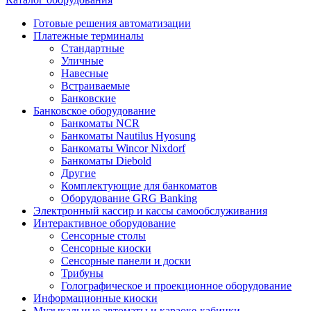
Готовые решения автоматизации
Платежные терминалы
Стандартные
Уличные
Навесные
Встраиваемые
Банковские
Банковское оборудование
Банкоматы NCR
Банкоматы Nautilus Hyosung
Банкоматы Wincor Nixdorf
Банкоматы Diebold
Другие
Комплектующие для банкоматов
Оборудование GRG Banking
Электронный кассир и кассы самообслуживания
Интерактивное оборудование
Сенсорные столы
Сенсорные киоски
Сенсорные панели и доски
Трибуны
Голографическое и проекционное оборудование
Информационные киоски
Музыкальные автоматы и караоке-кабинки