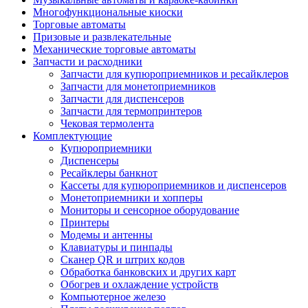
Многофункциональные киоски
Торговые автоматы
Призовые и развлекательные
Механические торговые автоматы
Запчасти и расходники
Запчасти для купюроприемников и ресайклеров
Запчасти для монетоприемников
Запчасти для диспенсеров
Запчасти для термопринтеров
Чековая термолента
Комплектующие
Купюроприемники
Диспенсеры
Ресайклеры банкнот
Кассеты для купюроприемников и диспенсеров
Монетоприемники и хопперы
Мониторы и сенсорное оборудование
Принтеры
Модемы и антенны
Клавиатуры и пинпады
Сканер QR и штрих кодов
Обработка банковских и других карт
Обогрев и охлаждение устройств
Компьютерное железо