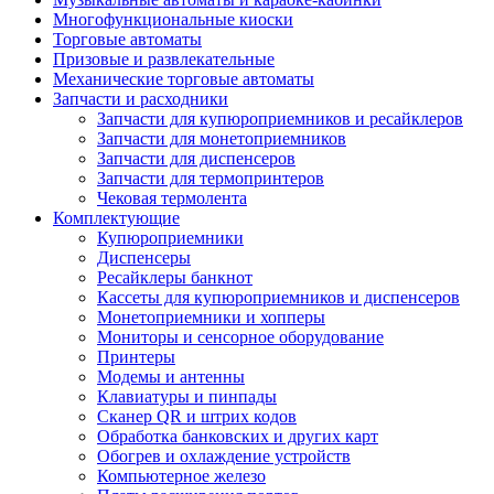
Многофункциональные киоски
Торговые автоматы
Призовые и развлекательные
Механические торговые автоматы
Запчасти и расходники
Запчасти для купюроприемников и ресайклеров
Запчасти для монетоприемников
Запчасти для диспенсеров
Запчасти для термопринтеров
Чековая термолента
Комплектующие
Купюроприемники
Диспенсеры
Ресайклеры банкнот
Кассеты для купюроприемников и диспенсеров
Монетоприемники и хопперы
Мониторы и сенсорное оборудование
Принтеры
Модемы и антенны
Клавиатуры и пинпады
Сканер QR и штрих кодов
Обработка банковских и других карт
Обогрев и охлаждение устройств
Компьютерное железо