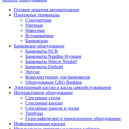
Готовые решения автоматизации
Платежные терминалы
Стандартные
Уличные
Навесные
Встраиваемые
Банковские
Банковское оборудование
Банкоматы NCR
Банкоматы Nautilus Hyosung
Банкоматы Wincor Nixdorf
Банкоматы Diebold
Другие
Комплектующие для банкоматов
Оборудование GRG Banking
Электронный кассир и кассы самообслуживания
Интерактивное оборудование
Сенсорные столы
Сенсорные киоски
Сенсорные панели и доски
Трибуны
Голографическое и проекционное оборудование
Информационные киоски
Музыкальные автоматы и караоке-кабинки