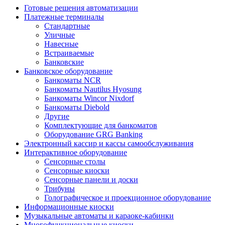
Готовые решения автоматизации
Платежные терминалы
Стандартные
Уличные
Навесные
Встраиваемые
Банковские
Банковское оборудование
Банкоматы NCR
Банкоматы Nautilus Hyosung
Банкоматы Wincor Nixdorf
Банкоматы Diebold
Другие
Комплектующие для банкоматов
Оборудование GRG Banking
Электронный кассир и кассы самообслуживания
Интерактивное оборудование
Сенсорные столы
Сенсорные киоски
Сенсорные панели и доски
Трибуны
Голографическое и проекционное оборудование
Информационные киоски
Музыкальные автоматы и караоке-кабинки
Многофункциональные киоски