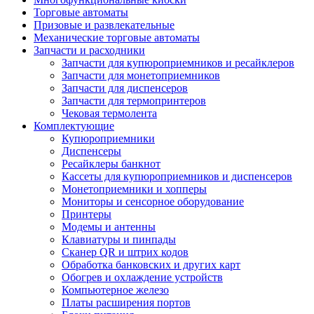
Торговые автоматы
Призовые и развлекательные
Механические торговые автоматы
Запчасти и расходники
Запчасти для купюроприемников и ресайклеров
Запчасти для монетоприемников
Запчасти для диспенсеров
Запчасти для термопринтеров
Чековая термолента
Комплектующие
Купюроприемники
Диспенсеры
Ресайклеры банкнот
Кассеты для купюроприемников и диспенсеров
Монетоприемники и хопперы
Мониторы и сенсорное оборудование
Принтеры
Модемы и антенны
Клавиатуры и пинпады
Сканер QR и штрих кодов
Обработка банковских и других карт
Обогрев и охлаждение устройств
Компьютерное железо
Платы расширения портов