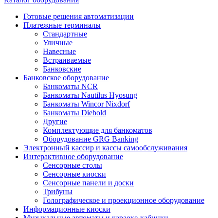
Готовые решения автоматизации
Платежные терминалы
Стандартные
Уличные
Навесные
Встраиваемые
Банковские
Банковское оборудование
Банкоматы NCR
Банкоматы Nautilus Hyosung
Банкоматы Wincor Nixdorf
Банкоматы Diebold
Другие
Комплектующие для банкоматов
Оборудование GRG Banking
Электронный кассир и кассы самообслуживания
Интерактивное оборудование
Сенсорные столы
Сенсорные киоски
Сенсорные панели и доски
Трибуны
Голографическое и проекционное оборудование
Информационные киоски
Музыкальные автоматы и караоке-кабинки