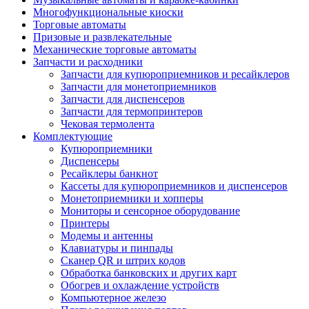
Многофункциональные киоски
Торговые автоматы
Призовые и развлекательные
Механические торговые автоматы
Запчасти и расходники
Запчасти для купюроприемников и ресайклеров
Запчасти для монетоприемников
Запчасти для диспенсеров
Запчасти для термопринтеров
Чековая термолента
Комплектующие
Купюроприемники
Диспенсеры
Ресайклеры банкнот
Кассеты для купюроприемников и диспенсеров
Монетоприемники и хопперы
Мониторы и сенсорное оборудование
Принтеры
Модемы и антенны
Клавиатуры и пинпады
Сканер QR и штрих кодов
Обработка банковских и других карт
Обогрев и охлаждение устройств
Компьютерное железо