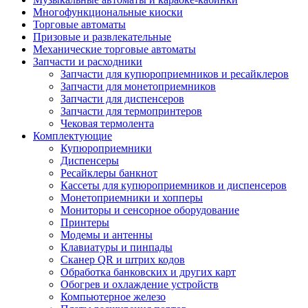
Многофункциональные киоски
Торговые автоматы
Призовые и развлекательные
Механические торговые автоматы
Запчасти и расходники
Запчасти для купюроприемников и ресайклеров
Запчасти для монетоприемников
Запчасти для диспенсеров
Запчасти для термопринтеров
Чековая термолента
Комплектующие
Купюроприемники
Диспенсеры
Ресайклеры банкнот
Кассеты для купюроприемников и диспенсеров
Монетоприемники и хопперы
Мониторы и сенсорное оборудование
Принтеры
Модемы и антенны
Клавиатуры и пинпады
Сканер QR и штрих кодов
Обработка банковских и других карт
Обогрев и охлаждение устройств
Компьютерное железо