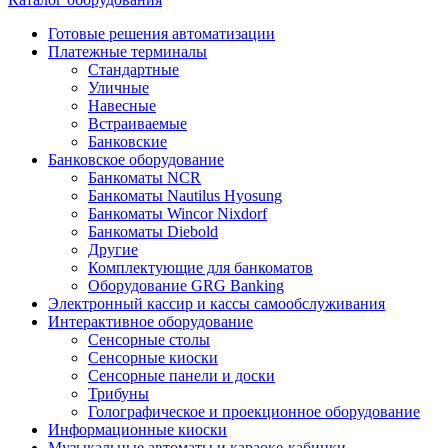
Готовые решения автоматизации
Платежные терминалы
Стандартные
Уличные
Навесные
Встраиваемые
Банковские
Банковское оборудование
Банкоматы NCR
Банкоматы Nautilus Hyosung
Банкоматы Wincor Nixdorf
Банкоматы Diebold
Другие
Комплектующие для банкоматов
Оборудование GRG Banking
Электронный кассир и кассы самообслуживания
Интерактивное оборудование
Сенсорные столы
Сенсорные киоски
Сенсорные панели и доски
Трибуны
Голографическое и проекционное оборудование
Информационные киоски
Музыкальные автоматы и караоке-кабинки