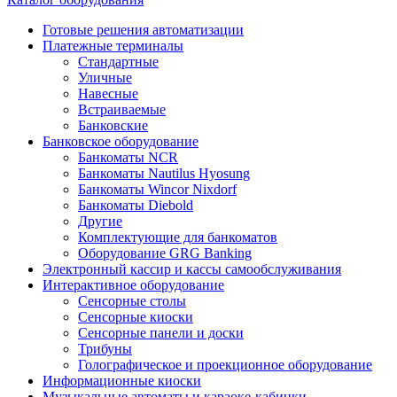
Готовые решения автоматизации
Платежные терминалы
Стандартные
Уличные
Навесные
Встраиваемые
Банковские
Банковское оборудование
Банкоматы NCR
Банкоматы Nautilus Hyosung
Банкоматы Wincor Nixdorf
Банкоматы Diebold
Другие
Комплектующие для банкоматов
Оборудование GRG Banking
Электронный кассир и кассы самообслуживания
Интерактивное оборудование
Сенсорные столы
Сенсорные киоски
Сенсорные панели и доски
Трибуны
Голографическое и проекционное оборудование
Информационные киоски
Музыкальные автоматы и караоке-кабинки