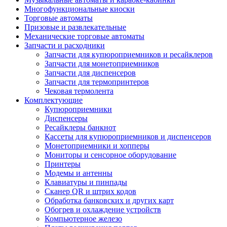
Многофункциональные киоски
Торговые автоматы
Призовые и развлекательные
Механические торговые автоматы
Запчасти и расходники
Запчасти для купюроприемников и ресайклеров
Запчасти для монетоприемников
Запчасти для диспенсеров
Запчасти для термопринтеров
Чековая термолента
Комплектующие
Купюроприемники
Диспенсеры
Ресайклеры банкнот
Кассеты для купюроприемников и диспенсеров
Монетоприемники и хопперы
Мониторы и сенсорное оборудование
Принтеры
Модемы и антенны
Клавиатуры и пинпады
Сканер QR и штрих кодов
Обработка банковских и других карт
Обогрев и охлаждение устройств
Компьютерное железо