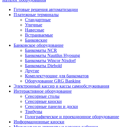
Готовые решения автоматизации
Платежные терминалы
Стандартные
Уличные
Навесные
Встраиваемые
Банковские
Банковское оборудование
Банкоматы NCR
Банкоматы Nautilus Hyosung
Банкоматы Wincor Nixdorf
Банкоматы Diebold
Другие
Комплектующие для банкоматов
Оборудование GRG Banking
Электронный кассир и кассы самообслуживания
Интерактивное оборудование
Сенсорные столы
Сенсорные киоски
Сенсорные панели и доски
Трибуны
Голографическое и проекционное оборудование
Информационные киоски
Музыкальные автоматы и караоке-кабинки