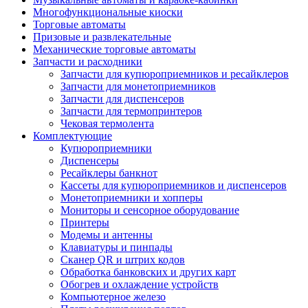
Многофункциональные киоски
Торговые автоматы
Призовые и развлекательные
Механические торговые автоматы
Запчасти и расходники
Запчасти для купюроприемников и ресайклеров
Запчасти для монетоприемников
Запчасти для диспенсеров
Запчасти для термопринтеров
Чековая термолента
Комплектующие
Купюроприемники
Диспенсеры
Ресайклеры банкнот
Кассеты для купюроприемников и диспенсеров
Монетоприемники и хопперы
Мониторы и сенсорное оборудование
Принтеры
Модемы и антенны
Клавиатуры и пинпады
Сканер QR и штрих кодов
Обработка банковских и других карт
Обогрев и охлаждение устройств
Компьютерное железо