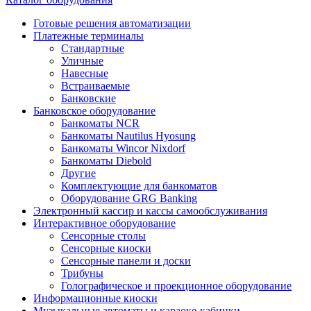
Готовые решения автоматизации
Платежные терминалы
Стандартные
Уличные
Навесные
Встраиваемые
Банковские
Банковское оборудование
Банкоматы NCR
Банкоматы Nautilus Hyosung
Банкоматы Wincor Nixdorf
Банкоматы Diebold
Другие
Комплектующие для банкоматов
Оборудование GRG Banking
Электронный кассир и кассы самообслуживания
Интерактивное оборудование
Сенсорные столы
Сенсорные киоски
Сенсорные панели и доски
Трибуны
Голографическое и проекционное оборудование
Информационные киоски
Музыкальные автоматы и караоке-кабинки