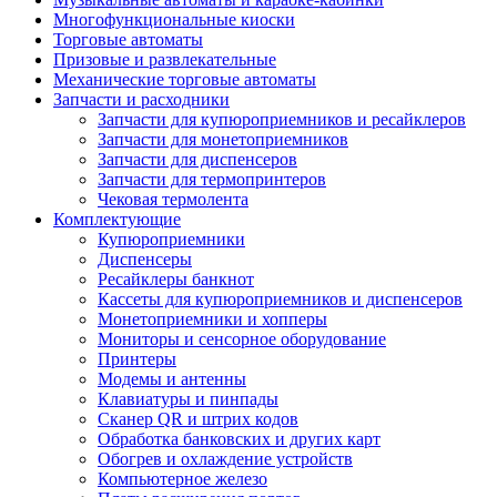
Многофункциональные киоски
Торговые автоматы
Призовые и развлекательные
Механические торговые автоматы
Запчасти и расходники
Запчасти для купюроприемников и ресайклеров
Запчасти для монетоприемников
Запчасти для диспенсеров
Запчасти для термопринтеров
Чековая термолента
Комплектующие
Купюроприемники
Диспенсеры
Ресайклеры банкнот
Кассеты для купюроприемников и диспенсеров
Монетоприемники и хопперы
Мониторы и сенсорное оборудование
Принтеры
Модемы и антенны
Клавиатуры и пинпады
Сканер QR и штрих кодов
Обработка банковских и других карт
Обогрев и охлаждение устройств
Компьютерное железо