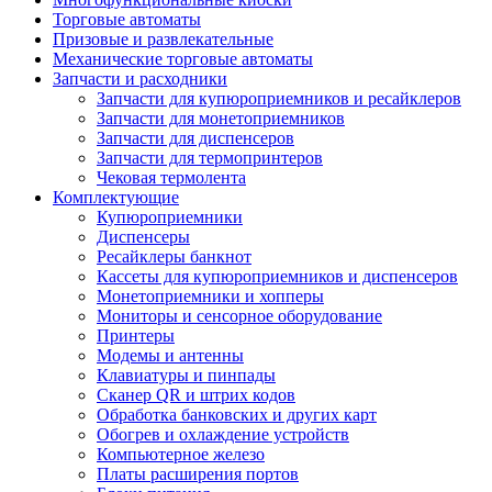
Торговые автоматы
Призовые и развлекательные
Механические торговые автоматы
Запчасти и расходники
Запчасти для купюроприемников и ресайклеров
Запчасти для монетоприемников
Запчасти для диспенсеров
Запчасти для термопринтеров
Чековая термолента
Комплектующие
Купюроприемники
Диспенсеры
Ресайклеры банкнот
Кассеты для купюроприемников и диспенсеров
Монетоприемники и хопперы
Мониторы и сенсорное оборудование
Принтеры
Модемы и антенны
Клавиатуры и пинпады
Сканер QR и штрих кодов
Обработка банковских и других карт
Обогрев и охлаждение устройств
Компьютерное железо
Платы расширения портов