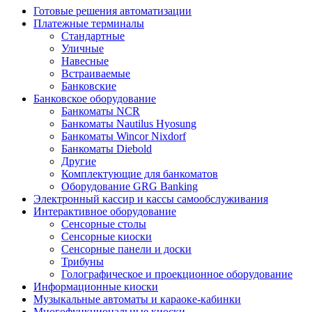
Готовые решения автоматизации
Платежные терминалы
Стандартные
Уличные
Навесные
Встраиваемые
Банковские
Банковское оборудование
Банкоматы NCR
Банкоматы Nautilus Hyosung
Банкоматы Wincor Nixdorf
Банкоматы Diebold
Другие
Комплектующие для банкоматов
Оборудование GRG Banking
Электронный кассир и кассы самообслуживания
Интерактивное оборудование
Сенсорные столы
Сенсорные киоски
Сенсорные панели и доски
Трибуны
Голографическое и проекционное оборудование
Информационные киоски
Музыкальные автоматы и караоке-кабинки
Многофункциональные киоски