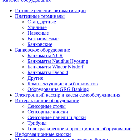
Готовые решения автоматизации
Платежные терминалы
Стандартные
Уличные
Навесные
Встраиваемые
Банковские
Банковское оборудование
Банкоматы NCR
Банкоматы Nautilus Hyosung
Банкоматы Wincor Nixdorf
Банкоматы Diebold
Другие
Комплектующие для банкоматов
Оборудование GRG Banking
Электронный кассир и кассы самообслуживания
Интерактивное оборудование
Сенсорные столы
Сенсорные киоски
Сенсорные панели и доски
Трибуны
Голографическое и проекционное оборудование
Информационные киоски
Музыкальные автоматы и караоке-кабинки