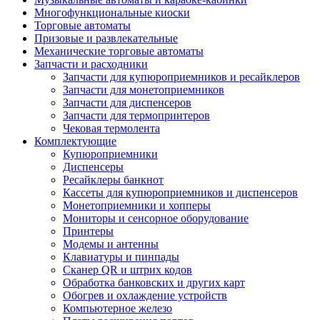
Многофункциональные киоски
Торговые автоматы
Призовые и развлекательные
Механические торговые автоматы
Запчасти и расходники
Запчасти для купюроприемников и ресайклеров
Запчасти для монетоприемников
Запчасти для диспенсеров
Запчасти для термопринтеров
Чековая термолента
Комплектующие
Купюроприемники
Диспенсеры
Ресайклеры банкнот
Кассеты для купюроприемников и диспенсеров
Монетоприемники и хопперы
Мониторы и сенсорное оборудование
Принтеры
Модемы и антенны
Клавиатуры и пинпады
Сканер QR и штрих кодов
Обработка банковских и других карт
Обогрев и охлаждение устройств
Компьютерное железо