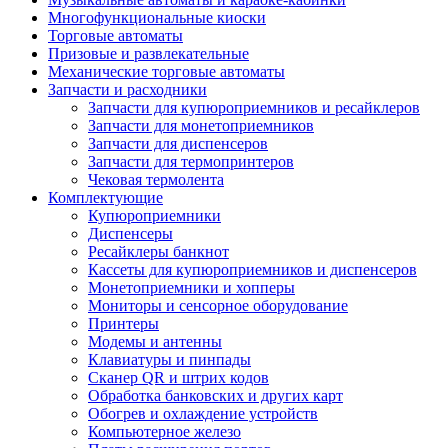
Многофункциональные киоски
Торговые автоматы
Призовые и развлекательные
Механические торговые автоматы
Запчасти и расходники
Запчасти для купюроприемников и ресайклеров
Запчасти для монетоприемников
Запчасти для диспенсеров
Запчасти для термопринтеров
Чековая термолента
Комплектующие
Купюроприемники
Диспенсеры
Ресайклеры банкнот
Кассеты для купюроприемников и диспенсеров
Монетоприемники и хопперы
Мониторы и сенсорное оборудование
Принтеры
Модемы и антенны
Клавиатуры и пинпады
Сканер QR и штрих кодов
Обработка банковских и других карт
Обогрев и охлаждение устройств
Компьютерное железо