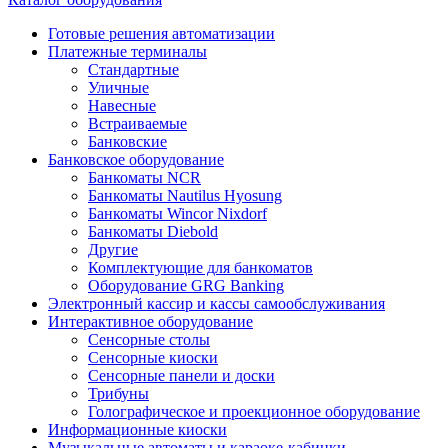
Готовые решения автоматизации
Платежные терминалы
Стандартные
Уличные
Навесные
Встраиваемые
Банковские
Банковское оборудование
Банкоматы NCR
Банкоматы Nautilus Hyosung
Банкоматы Wincor Nixdorf
Банкоматы Diebold
Другие
Комплектующие для банкоматов
Оборудование GRG Banking
Электронный кассир и кассы самообслуживания
Интерактивное оборудование
Сенсорные столы
Сенсорные киоски
Сенсорные панели и доски
Трибуны
Голографическое и проекционное оборудование
Информационные киоски
Музыкальные автоматы и караоке-кабинки