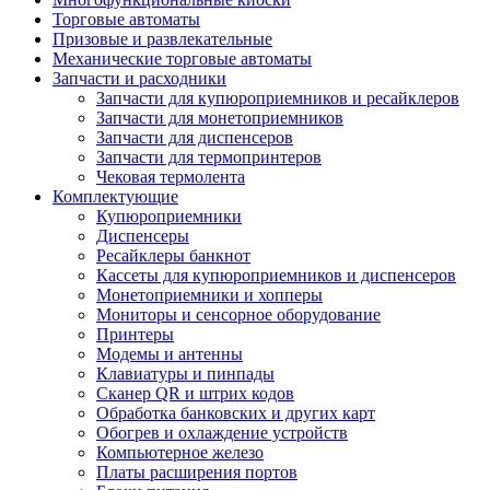
Торговые автоматы
Призовые и развлекательные
Механические торговые автоматы
Запчасти и расходники
Запчасти для купюроприемников и ресайклеров
Запчасти для монетоприемников
Запчасти для диспенсеров
Запчасти для термопринтеров
Чековая термолента
Комплектующие
Купюроприемники
Диспенсеры
Ресайклеры банкнот
Кассеты для купюроприемников и диспенсеров
Монетоприемники и хопперы
Мониторы и сенсорное оборудование
Принтеры
Модемы и антенны
Клавиатуры и пинпады
Сканер QR и штрих кодов
Обработка банковских и других карт
Обогрев и охлаждение устройств
Компьютерное железо
Платы расширения портов