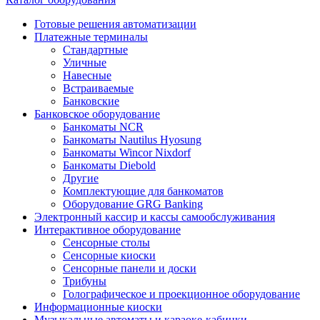
Готовые решения автоматизации
Платежные терминалы
Стандартные
Уличные
Навесные
Встраиваемые
Банковские
Банковское оборудование
Банкоматы NCR
Банкоматы Nautilus Hyosung
Банкоматы Wincor Nixdorf
Банкоматы Diebold
Другие
Комплектующие для банкоматов
Оборудование GRG Banking
Электронный кассир и кассы самообслуживания
Интерактивное оборудование
Сенсорные столы
Сенсорные киоски
Сенсорные панели и доски
Трибуны
Голографическое и проекционное оборудование
Информационные киоски
Музыкальные автоматы и караоке-кабинки