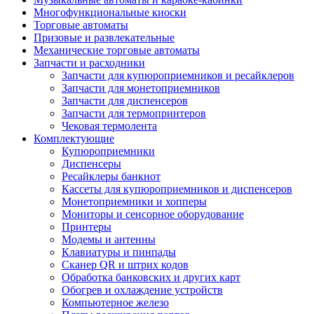
Многофункциональные киоски
Торговые автоматы
Призовые и развлекательные
Механические торговые автоматы
Запчасти и расходники
Запчасти для купюроприемников и ресайклеров
Запчасти для монетоприемников
Запчасти для диспенсеров
Запчасти для термопринтеров
Чековая термолента
Комплектующие
Купюроприемники
Диспенсеры
Ресайклеры банкнот
Кассеты для купюроприемников и диспенсеров
Монетоприемники и хопперы
Мониторы и сенсорное оборудование
Принтеры
Модемы и антенны
Клавиатуры и пинпады
Сканер QR и штрих кодов
Обработка банковских и других карт
Обогрев и охлаждение устройств
Компьютерное железо