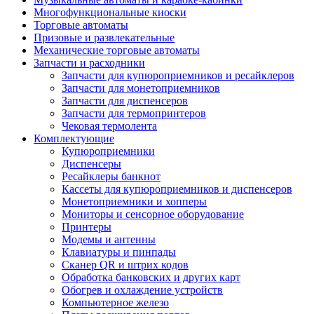
Многофункциональные киоски
Торговые автоматы
Призовые и развлекательные
Механические торговые автоматы
Запчасти и расходники
Запчасти для купюроприемников и ресайклеров
Запчасти для монетоприемников
Запчасти для диспенсеров
Запчасти для термопринтеров
Чековая термолента
Комплектующие
Купюроприемники
Диспенсеры
Ресайклеры банкнот
Кассеты для купюроприемников и диспенсеров
Монетоприемники и хопперы
Мониторы и сенсорное оборудование
Принтеры
Модемы и антенны
Клавиатуры и пинпады
Сканер QR и штрих кодов
Обработка банковских и других карт
Обогрев и охлаждение устройств
Компьютерное железо