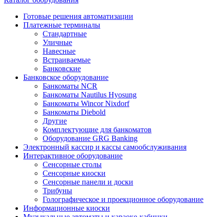
Готовые решения автоматизации
Платежные терминалы
Стандартные
Уличные
Навесные
Встраиваемые
Банковские
Банковское оборудование
Банкоматы NCR
Банкоматы Nautilus Hyosung
Банкоматы Wincor Nixdorf
Банкоматы Diebold
Другие
Комплектующие для банкоматов
Оборудование GRG Banking
Электронный кассир и кассы самообслуживания
Интерактивное оборудование
Сенсорные столы
Сенсорные киоски
Сенсорные панели и доски
Трибуны
Голографическое и проекционное оборудование
Информационные киоски
Музыкальные автоматы и караоке-кабинки