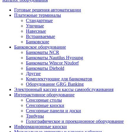
Готовые решения автоматизации
Платежные терминалы
Стандартные
Уличные
Навесные
Встраиваемые
Банковские
Банковское оборудование
Банкоматы NCR
Банкоматы Nautilus Hyosung
Банкоматы Wincor Nixdorf
Банкоматы Diebold
Другие
Комплектующие для банкоматов
Оборудование GRG Banking
Электронный кассир и кассы самообслуживания
Интерактивное оборудование
Сенсорные столы
Сенсорные киоски
Сенсорные панели и доски
Трибуны
Голографическое и проекционное оборудование
Информационные киоски
Музыкальные автоматы и караоке-кабинки