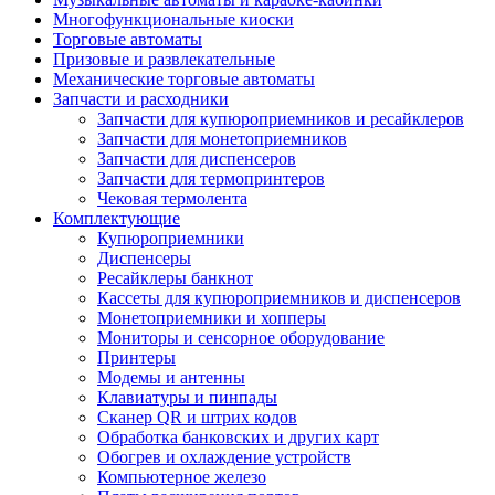
Многофункциональные киоски
Торговые автоматы
Призовые и развлекательные
Механические торговые автоматы
Запчасти и расходники
Запчасти для купюроприемников и ресайклеров
Запчасти для монетоприемников
Запчасти для диспенсеров
Запчасти для термопринтеров
Чековая термолента
Комплектующие
Купюроприемники
Диспенсеры
Ресайклеры банкнот
Кассеты для купюроприемников и диспенсеров
Монетоприемники и хопперы
Мониторы и сенсорное оборудование
Принтеры
Модемы и антенны
Клавиатуры и пинпады
Сканер QR и штрих кодов
Обработка банковских и других карт
Обогрев и охлаждение устройств
Компьютерное железо