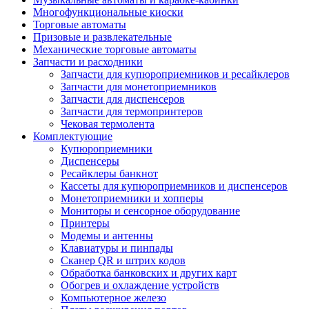
Многофункциональные киоски
Торговые автоматы
Призовые и развлекательные
Механические торговые автоматы
Запчасти и расходники
Запчасти для купюроприемников и ресайклеров
Запчасти для монетоприемников
Запчасти для диспенсеров
Запчасти для термопринтеров
Чековая термолента
Комплектующие
Купюроприемники
Диспенсеры
Ресайклеры банкнот
Кассеты для купюроприемников и диспенсеров
Монетоприемники и хопперы
Мониторы и сенсорное оборудование
Принтеры
Модемы и антенны
Клавиатуры и пинпады
Сканер QR и штрих кодов
Обработка банковских и других карт
Обогрев и охлаждение устройств
Компьютерное железо