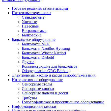
Готовые решения автоматизации
Платежные терминалы
Стандартные
Уличные
Навесные
Встраиваемые
Банковские
Банковское оборудование
Банкоматы NCR
Банкоматы Nautilus Hyosung
Банкоматы Wincor Nixdorf
Банкоматы Diebold
Другие
Комплектующие для банкоматов
Оборудование GRG Banking
Электронный кассир и кассы самообслуживания
Интерактивное оборудование
Сенсорные столы
Сенсорные киоски
Сенсорные панели и доски
Трибуны
Голографическое и проекционное оборудование
Информационные киоски
Музыкальные автоматы и караоке-кабинки