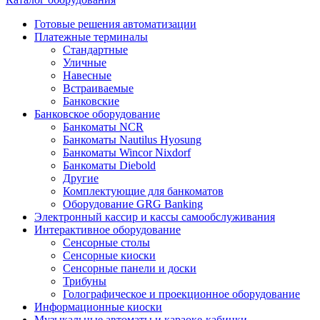
Готовые решения автоматизации
Платежные терминалы
Стандартные
Уличные
Навесные
Встраиваемые
Банковские
Банковское оборудование
Банкоматы NCR
Банкоматы Nautilus Hyosung
Банкоматы Wincor Nixdorf
Банкоматы Diebold
Другие
Комплектующие для банкоматов
Оборудование GRG Banking
Электронный кассир и кассы самообслуживания
Интерактивное оборудование
Сенсорные столы
Сенсорные киоски
Сенсорные панели и доски
Трибуны
Голографическое и проекционное оборудование
Информационные киоски
Музыкальные автоматы и караоке-кабинки