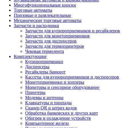
Многофункциональные киоски
Торговые автоматы
Призовые и развлекательные
Механические торговые автоматы
Запчасти и расходники
Запчасти для купюроприемников и ресайклеров
Запчасти для монетоприемников
Запчасти для диспенсеров
Запчасти для термопринтеров
Чековая термолента
Комплектующие
Купюроприемники
Диспенсеры
Ресайклеры банкнот
Кассеты для купюроприемников и диспенсеров
Монетоприемники и хопперы
Мониторы и сенсорное оборудование
Принтеры
Модемы и антенны
Клавиатуры и пинпады
Сканер QR и штрих кодов
Обработка банковских и других карт
Обогрев и охлаждение устройств
Компьютерное железо