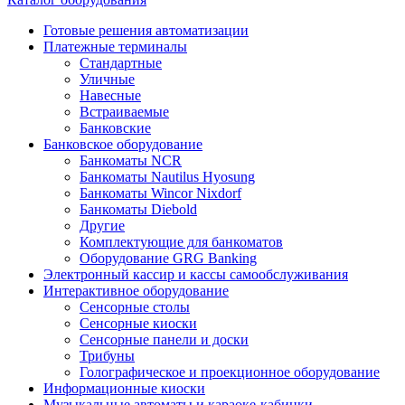
Готовые решения автоматизации
Платежные терминалы
Стандартные
Уличные
Навесные
Встраиваемые
Банковские
Банковское оборудование
Банкоматы NCR
Банкоматы Nautilus Hyosung
Банкоматы Wincor Nixdorf
Банкоматы Diebold
Другие
Комплектующие для банкоматов
Оборудование GRG Banking
Электронный кассир и кассы самообслуживания
Интерактивное оборудование
Сенсорные столы
Сенсорные киоски
Сенсорные панели и доски
Трибуны
Голографическое и проекционное оборудование
Информационные киоски
Музыкальные автоматы и караоке-кабинки