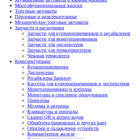
Многофункциональные киоски
Торговые автоматы
Призовые и развлекательные
Механические торговые автоматы
Запчасти и расходники
Запчасти для купюроприемников и ресайклеров
Запчасти для монетоприемников
Запчасти для диспенсеров
Запчасти для термопринтеров
Чековая термолента
Комплектующие
Купюроприемники
Диспенсеры
Ресайклеры банкнот
Кассеты для купюроприемников и диспенсеров
Монетоприемники и хопперы
Мониторы и сенсорное оборудование
Принтеры
Модемы и антенны
Клавиатуры и пинпады
Сканер QR и штрих кодов
Обработка банковских и других карт
Обогрев и охлаждение устройств
Компьютерное железо