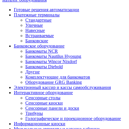
Готовые решения автоматизации
Платежные терминалы
Стандартные
Уличные
Навесные
Встраиваемые
Банковские
Банковское оборудование
Банкоматы NCR
Банкоматы Nautilus Hyosung
Банкоматы Wincor Nixdorf
Банкоматы Diebold
Другие
Комплектующие для банкоматов
Оборудование GRG Banking
Электронный кассир и кассы самообслуживания
Интерактивное оборудование
Сенсорные столы
Сенсорные киоски
Сенсорные панели и доски
Трибуны
Голографическое и проекционное оборудование
Информационные киоски
Музыкальные автоматы и караоке-кабинки