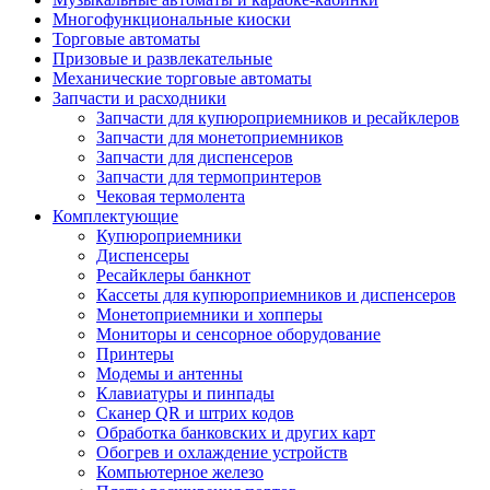
Многофункциональные киоски
Торговые автоматы
Призовые и развлекательные
Механические торговые автоматы
Запчасти и расходники
Запчасти для купюроприемников и ресайклеров
Запчасти для монетоприемников
Запчасти для диспенсеров
Запчасти для термопринтеров
Чековая термолента
Комплектующие
Купюроприемники
Диспенсеры
Ресайклеры банкнот
Кассеты для купюроприемников и диспенсеров
Монетоприемники и хопперы
Мониторы и сенсорное оборудование
Принтеры
Модемы и антенны
Клавиатуры и пинпады
Сканер QR и штрих кодов
Обработка банковских и других карт
Обогрев и охлаждение устройств
Компьютерное железо