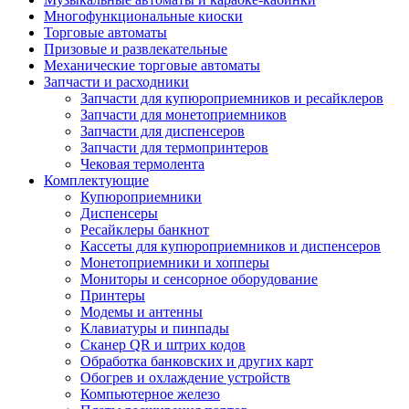
Многофункциональные киоски
Торговые автоматы
Призовые и развлекательные
Механические торговые автоматы
Запчасти и расходники
Запчасти для купюроприемников и ресайклеров
Запчасти для монетоприемников
Запчасти для диспенсеров
Запчасти для термопринтеров
Чековая термолента
Комплектующие
Купюроприемники
Диспенсеры
Ресайклеры банкнот
Кассеты для купюроприемников и диспенсеров
Монетоприемники и хопперы
Мониторы и сенсорное оборудование
Принтеры
Модемы и антенны
Клавиатуры и пинпады
Сканер QR и штрих кодов
Обработка банковских и других карт
Обогрев и охлаждение устройств
Компьютерное железо