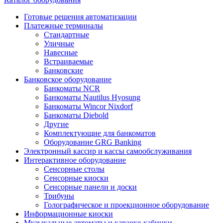
Готовые решения автоматизации
Платежные терминалы
Стандартные
Уличные
Навесные
Встраиваемые
Банковские
Банковское оборудование
Банкоматы NCR
Банкоматы Nautilus Hyosung
Банкоматы Wincor Nixdorf
Банкоматы Diebold
Другие
Комплектующие для банкоматов
Оборудование GRG Banking
Электронный кассир и кассы самообслуживания
Интерактивное оборудование
Сенсорные столы
Сенсорные киоски
Сенсорные панели и доски
Трибуны
Голографическое и проекционное оборудование
Информационные киоски
Музыкальные автоматы и караоке-кабинки