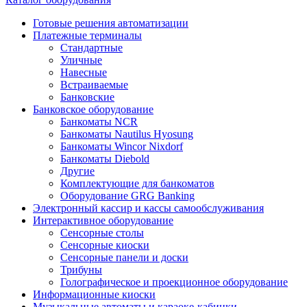
Готовые решения автоматизации
Платежные терминалы
Стандартные
Уличные
Навесные
Встраиваемые
Банковские
Банковское оборудование
Банкоматы NCR
Банкоматы Nautilus Hyosung
Банкоматы Wincor Nixdorf
Банкоматы Diebold
Другие
Комплектующие для банкоматов
Оборудование GRG Banking
Электронный кассир и кассы самообслуживания
Интерактивное оборудование
Сенсорные столы
Сенсорные киоски
Сенсорные панели и доски
Трибуны
Голографическое и проекционное оборудование
Информационные киоски
Музыкальные автоматы и караоке-кабинки