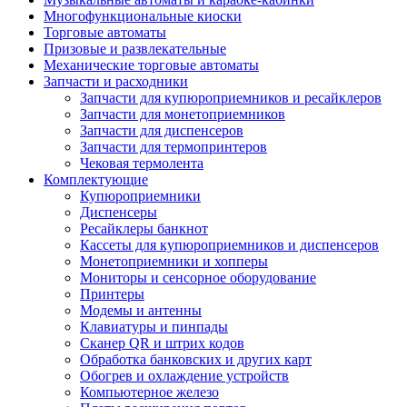
Многофункциональные киоски
Торговые автоматы
Призовые и развлекательные
Механические торговые автоматы
Запчасти и расходники
Запчасти для купюроприемников и ресайклеров
Запчасти для монетоприемников
Запчасти для диспенсеров
Запчасти для термопринтеров
Чековая термолента
Комплектующие
Купюроприемники
Диспенсеры
Ресайклеры банкнот
Кассеты для купюроприемников и диспенсеров
Монетоприемники и хопперы
Мониторы и сенсорное оборудование
Принтеры
Модемы и антенны
Клавиатуры и пинпады
Сканер QR и штрих кодов
Обработка банковских и других карт
Обогрев и охлаждение устройств
Компьютерное железо