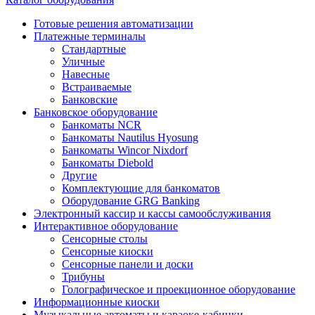
Готовые решения автоматизации
Платежные терминалы
Стандартные
Уличные
Навесные
Встраиваемые
Банковские
Банковское оборудование
Банкоматы NCR
Банкоматы Nautilus Hyosung
Банкоматы Wincor Nixdorf
Банкоматы Diebold
Другие
Комплектующие для банкоматов
Оборудование GRG Banking
Электронный кассир и кассы самообслуживания
Интерактивное оборудование
Сенсорные столы
Сенсорные киоски
Сенсорные панели и доски
Трибуны
Голографическое и проекционное оборудование
Информационные киоски
Музыкальные автоматы и караоке-кабинки