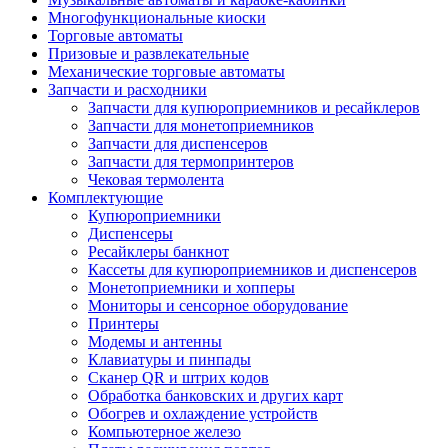
Многофункциональные киоски
Торговые автоматы
Призовые и развлекательные
Механические торговые автоматы
Запчасти и расходники
Запчасти для купюроприемников и ресайклеров
Запчасти для монетоприемников
Запчасти для диспенсеров
Запчасти для термопринтеров
Чековая термолента
Комплектующие
Купюроприемники
Диспенсеры
Ресайклеры банкнот
Кассеты для купюроприемников и диспенсеров
Монетоприемники и хопперы
Мониторы и сенсорное оборудование
Принтеры
Модемы и антенны
Клавиатуры и пинпады
Сканер QR и штрих кодов
Обработка банковских и других карт
Обогрев и охлаждение устройств
Компьютерное железо