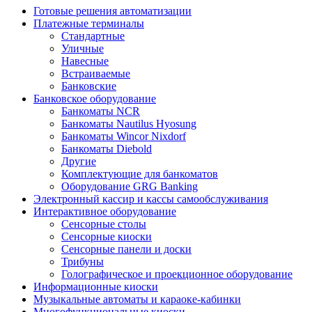
Готовые решения автоматизации
Платежные терминалы
Стандартные
Уличные
Навесные
Встраиваемые
Банковские
Банковское оборудование
Банкоматы NCR
Банкоматы Nautilus Hyosung
Банкоматы Wincor Nixdorf
Банкоматы Diebold
Другие
Комплектующие для банкоматов
Оборудование GRG Banking
Электронный кассир и кассы самообслуживания
Интерактивное оборудование
Сенсорные столы
Сенсорные киоски
Сенсорные панели и доски
Трибуны
Голографическое и проекционное оборудование
Информационные киоски
Музыкальные автоматы и караоке-кабинки
Многофункциональные киоски