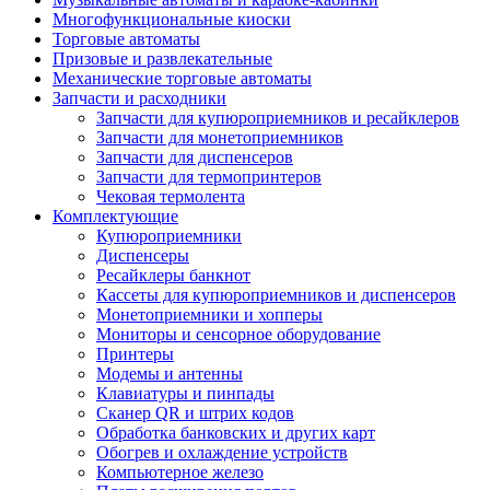
Многофункциональные киоски
Торговые автоматы
Призовые и развлекательные
Механические торговые автоматы
Запчасти и расходники
Запчасти для купюроприемников и ресайклеров
Запчасти для монетоприемников
Запчасти для диспенсеров
Запчасти для термопринтеров
Чековая термолента
Комплектующие
Купюроприемники
Диспенсеры
Ресайклеры банкнот
Кассеты для купюроприемников и диспенсеров
Монетоприемники и хопперы
Мониторы и сенсорное оборудование
Принтеры
Модемы и антенны
Клавиатуры и пинпады
Сканер QR и штрих кодов
Обработка банковских и других карт
Обогрев и охлаждение устройств
Компьютерное железо