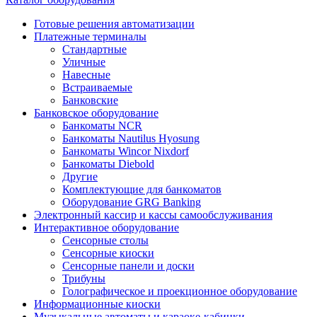
Готовые решения автоматизации
Платежные терминалы
Стандартные
Уличные
Навесные
Встраиваемые
Банковские
Банковское оборудование
Банкоматы NCR
Банкоматы Nautilus Hyosung
Банкоматы Wincor Nixdorf
Банкоматы Diebold
Другие
Комплектующие для банкоматов
Оборудование GRG Banking
Электронный кассир и кассы самообслуживания
Интерактивное оборудование
Сенсорные столы
Сенсорные киоски
Сенсорные панели и доски
Трибуны
Голографическое и проекционное оборудование
Информационные киоски
Музыкальные автоматы и караоке-кабинки