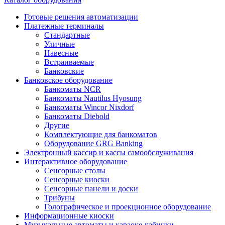
Готовые решения автоматизации
Платежные терминалы
Стандартные
Уличные
Навесные
Встраиваемые
Банковские
Банковское оборудование
Банкоматы NCR
Банкоматы Nautilus Hyosung
Банкоматы Wincor Nixdorf
Банкоматы Diebold
Другие
Комплектующие для банкоматов
Оборудование GRG Banking
Электронный кассир и кассы самообслуживания
Интерактивное оборудование
Сенсорные столы
Сенсорные киоски
Сенсорные панели и доски
Трибуны
Голографическое и проекционное оборудование
Информационные киоски
Музыкальные автоматы и караоке-кабинки