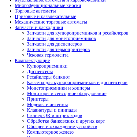
Многофункциональные киоски
Торговые автоматы
Призовые и развлекательные
Механические торговые автоматы
Запчасти и расходники
Запчасти для купюроприемников и ресайклеров
Запчасти для монетоприемников
Запчасти для диспенсеров
Запчасти для термопринтеров
Чековая термолента
Комплектующие
Купюроприемники
Диспенсеры
Ресайклеры банкнот
Кассеты для купюроприемников и диспенсеров
Монетоприемники и хопперы
Мониторы и сенсорное оборудование
Принтеры
Модемы и антенны
Клавиатуры и пинпады
Сканер QR и штрих кодов
Обработка банковских и других карт
Обогрев и охлаждение устройств
Компьютерное железо