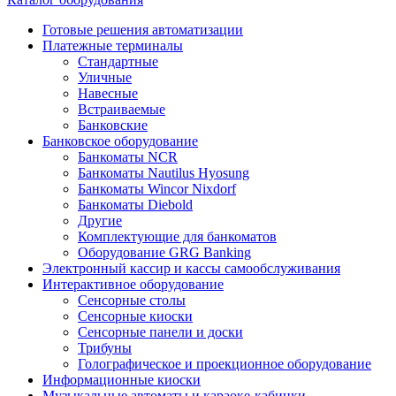
Готовые решения автоматизации
Платежные терминалы
Стандартные
Уличные
Навесные
Встраиваемые
Банковские
Банковское оборудование
Банкоматы NCR
Банкоматы Nautilus Hyosung
Банкоматы Wincor Nixdorf
Банкоматы Diebold
Другие
Комплектующие для банкоматов
Оборудование GRG Banking
Электронный кассир и кассы самообслуживания
Интерактивное оборудование
Сенсорные столы
Сенсорные киоски
Сенсорные панели и доски
Трибуны
Голографическое и проекционное оборудование
Информационные киоски
Музыкальные автоматы и караоке-кабинки