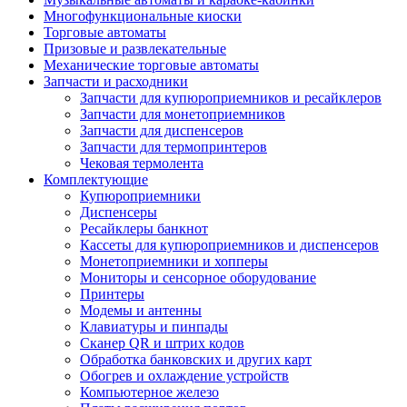
Многофункциональные киоски
Торговые автоматы
Призовые и развлекательные
Механические торговые автоматы
Запчасти и расходники
Запчасти для купюроприемников и ресайклеров
Запчасти для монетоприемников
Запчасти для диспенсеров
Запчасти для термопринтеров
Чековая термолента
Комплектующие
Купюроприемники
Диспенсеры
Ресайклеры банкнот
Кассеты для купюроприемников и диспенсеров
Монетоприемники и хопперы
Мониторы и сенсорное оборудование
Принтеры
Модемы и антенны
Клавиатуры и пинпады
Сканер QR и штрих кодов
Обработка банковских и других карт
Обогрев и охлаждение устройств
Компьютерное железо