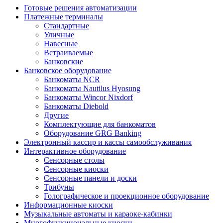
Готовые решения автоматизации
Платежные терминалы
Стандартные
Уличные
Навесные
Встраиваемые
Банковские
Банковское оборудование
Банкоматы NCR
Банкоматы Nautilus Hyosung
Банкоматы Wincor Nixdorf
Банкоматы Diebold
Другие
Комплектующие для банкоматов
Оборудование GRG Banking
Электронный кассир и кассы самообслуживания
Интерактивное оборудование
Сенсорные столы
Сенсорные киоски
Сенсорные панели и доски
Трибуны
Голографическое и проекционное оборудование
Информационные киоски
Музыкальные автоматы и караоке-кабинки
Многофункциональные киоски