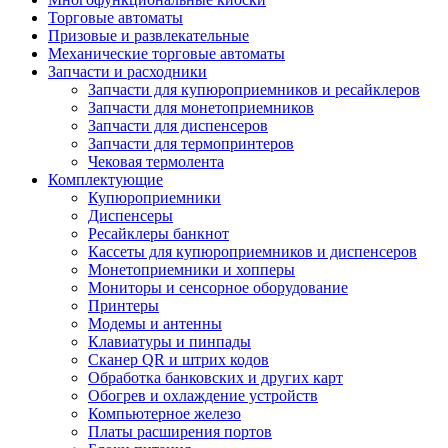
Торговые автоматы
Призовые и развлекательные
Механические торговые автоматы
Запчасти и расходники
Запчасти для купюроприемников и ресайклеров
Запчасти для монетоприемников
Запчасти для диспенсеров
Запчасти для термопринтеров
Чековая термолента
Комплектующие
Купюроприемники
Диспенсеры
Ресайклеры банкнот
Кассеты для купюроприемников и диспенсеров
Монетоприемники и хопперы
Мониторы и сенсорное оборудование
Принтеры
Модемы и антенны
Клавиатуры и пинпады
Сканер QR и штрих кодов
Обработка банковских и других карт
Обогрев и охлаждение устройств
Компьютерное железо
Платы расширения портов