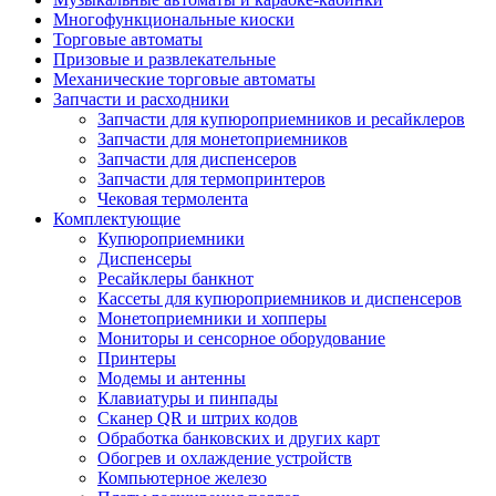
Многофункциональные киоски
Торговые автоматы
Призовые и развлекательные
Механические торговые автоматы
Запчасти и расходники
Запчасти для купюроприемников и ресайклеров
Запчасти для монетоприемников
Запчасти для диспенсеров
Запчасти для термопринтеров
Чековая термолента
Комплектующие
Купюроприемники
Диспенсеры
Ресайклеры банкнот
Кассеты для купюроприемников и диспенсеров
Монетоприемники и хопперы
Мониторы и сенсорное оборудование
Принтеры
Модемы и антенны
Клавиатуры и пинпады
Сканер QR и штрих кодов
Обработка банковских и других карт
Обогрев и охлаждение устройств
Компьютерное железо