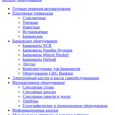
Готовые решения автоматизации
Платежные терминалы
Стандартные
Уличные
Навесные
Встраиваемые
Банковские
Банковское оборудование
Банкоматы NCR
Банкоматы Nautilus Hyosung
Банкоматы Wincor Nixdorf
Банкоматы Diebold
Другие
Комплектующие для банкоматов
Оборудование GRG Banking
Электронный кассир и кассы самообслуживания
Интерактивное оборудование
Сенсорные столы
Сенсорные киоски
Сенсорные панели и доски
Трибуны
Голографическое и проекционное оборудование
Информационные киоски
Музыкальные автоматы и караоке-кабинки