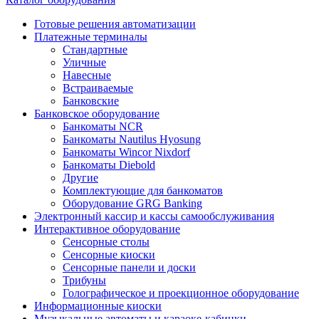
Готовые решения автоматизации
Платежные терминалы
Стандартные
Уличные
Навесные
Встраиваемые
Банковские
Банковское оборудование
Банкоматы NCR
Банкоматы Nautilus Hyosung
Банкоматы Wincor Nixdorf
Банкоматы Diebold
Другие
Комплектующие для банкоматов
Оборудование GRG Banking
Электронный кассир и кассы самообслуживания
Интерактивное оборудование
Сенсорные столы
Сенсорные киоски
Сенсорные панели и доски
Трибуны
Голографическое и проекционное оборудование
Информационные киоски
Музыкальные автоматы и караоке-кабинки