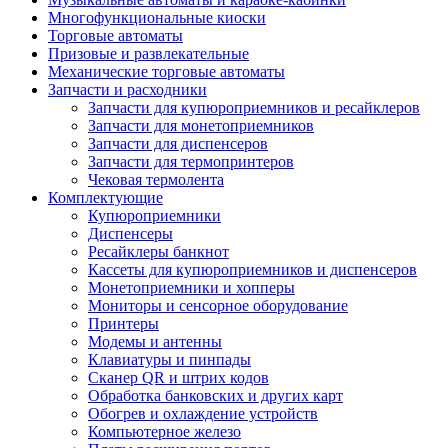
Многофункциональные киоски
Торговые автоматы
Призовые и развлекательные
Механические торговые автоматы
Запчасти и расходники
Запчасти для купюроприемников и ресайклеров
Запчасти для монетоприемников
Запчасти для диспенсеров
Запчасти для термопринтеров
Чековая термолента
Комплектующие
Купюроприемники
Диспенсеры
Ресайклеры банкнот
Кассеты для купюроприемников и диспенсеров
Монетоприемники и хопперы
Мониторы и сенсорное оборудование
Принтеры
Модемы и антенны
Клавиатуры и пинпады
Сканер QR и штрих кодов
Обработка банковских и других карт
Обогрев и охлаждение устройств
Компьютерное железо