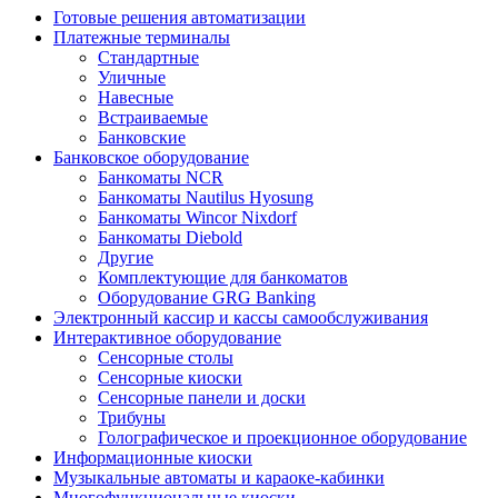
Готовые решения автоматизации
Платежные терминалы
Стандартные
Уличные
Навесные
Встраиваемые
Банковские
Банковское оборудование
Банкоматы NCR
Банкоматы Nautilus Hyosung
Банкоматы Wincor Nixdorf
Банкоматы Diebold
Другие
Комплектующие для банкоматов
Оборудование GRG Banking
Электронный кассир и кассы самообслуживания
Интерактивное оборудование
Сенсорные столы
Сенсорные киоски
Сенсорные панели и доски
Трибуны
Голографическое и проекционное оборудование
Информационные киоски
Музыкальные автоматы и караоке-кабинки
Многофункциональные киоски