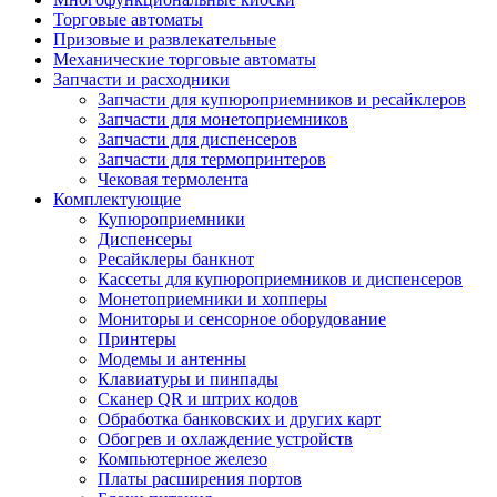
Торговые автоматы
Призовые и развлекательные
Механические торговые автоматы
Запчасти и расходники
Запчасти для купюроприемников и ресайклеров
Запчасти для монетоприемников
Запчасти для диспенсеров
Запчасти для термопринтеров
Чековая термолента
Комплектующие
Купюроприемники
Диспенсеры
Ресайклеры банкнот
Кассеты для купюроприемников и диспенсеров
Монетоприемники и хопперы
Мониторы и сенсорное оборудование
Принтеры
Модемы и антенны
Клавиатуры и пинпады
Сканер QR и штрих кодов
Обработка банковских и других карт
Обогрев и охлаждение устройств
Компьютерное железо
Платы расширения портов