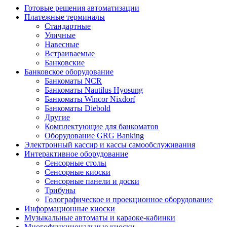
Готовые решения автоматизации
Платежные терминалы
Стандартные
Уличные
Навесные
Встраиваемые
Банковские
Банковское оборудование
Банкоматы NCR
Банкоматы Nautilus Hyosung
Банкоматы Wincor Nixdorf
Банкоматы Diebold
Другие
Комплектующие для банкоматов
Оборудование GRG Banking
Электронный кассир и кассы самообслуживания
Интерактивное оборудование
Сенсорные столы
Сенсорные киоски
Сенсорные панели и доски
Трибуны
Голографическое и проекционное оборудование
Информационные киоски
Музыкальные автоматы и караоке-кабинки
Многофункциональные киоски