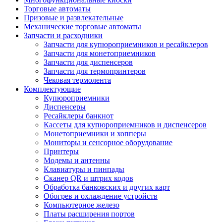
Торговые автоматы
Призовые и развлекательные
Механические торговые автоматы
Запчасти и расходники
Запчасти для купюроприемников и ресайклеров
Запчасти для монетоприемников
Запчасти для диспенсеров
Запчасти для термопринтеров
Чековая термолента
Комплектующие
Купюроприемники
Диспенсеры
Ресайклеры банкнот
Кассеты для купюроприемников и диспенсеров
Монетоприемники и хопперы
Мониторы и сенсорное оборудование
Принтеры
Модемы и антенны
Клавиатуры и пинпады
Сканер QR и штрих кодов
Обработка банковских и других карт
Обогрев и охлаждение устройств
Компьютерное железо
Платы расширения портов