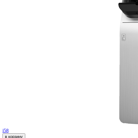
i58
в корзину