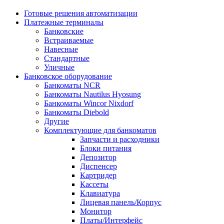
Готовые решения автоматизации
Платежные терминалы
Банковские
Встраиваемые
Навесные
Стандартные
Уличные
Банковское оборудование
Банкоматы NCR
Банкоматы Nautilus Hyosung
Банкоматы Wincor Nixdorf
Банкоматы Diebold
Другие
Комплектующие для банкоматов
Запчасти и расходники
Блоки питания
Депозитор
Диспенсер
Картридер
Кассеты
Клавиатура
Лицевая панель/Корпус
Монитор
Платы/Интерфейс