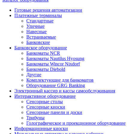
Готовые решения автоматизации
Платежные терминалы
Стандартные
Уличные
Навесные
Встраиваемые
Банковские
Банковское оборудование
Банкоматы NCR
Банкоматы Nautilus Hyosung
Банкоматы Wincor Nixdorf
Банкоматы Diebold
Другие
Комплектующие для банкоматов
Оборудование GRG Banking
Электронный кассир и кассы самообслуживания
Интерактивное оборудование
Сенсорные столы
Сенсорные киоски
Сенсорные панели и доски
Трибуны
Голографическое и проекционное оборудование
Информационные киоски
Музыкальные автоматы и караоке-кабинки