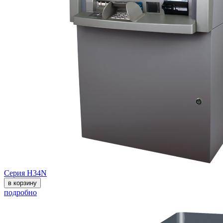
Серия H34N
в корзину
подробно