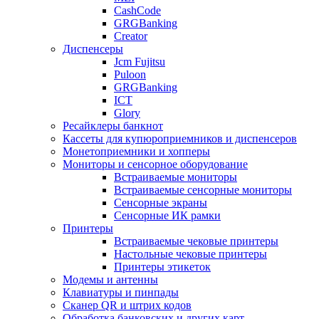
CashCode
GRGBanking
Creator
Диспенсеры
Jcm Fujitsu
Puloon
GRGBanking
ICT
Glory
Ресайклеры банкнот
Кассеты для купюроприемников и диспенсеров
Монетоприемники и хопперы
Мониторы и сенсорное оборудование
Встраиваемые мониторы
Встраиваемые сенсорные мониторы
Сенсорные экраны
Сенсорные ИК рамки
Принтеры
Встраиваемые чековые принтеры
Настольные чековые принтеры
Принтеры этикеток
Модемы и антенны
Клавиатуры и пинпады
Сканер QR и штрих кодов
Обработка банковских и других карт