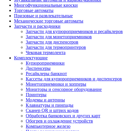
Многофункциональные киоски
Торговые автоматы
Призовые и развлекательные
Механические торговые автоматы
Запчасти и расходники
Запчасти для купюроприемников и ресайклеров
Запчасти для монетоприемников
Запчасти для диспенсеров
Запчасти для термопринтеров
Чековая термолента
Комплектующие
Купюроприемники
Диспенсеры
Ресайклеры банкнот
Кассеты для купюроприемников и диспенсеров
Монетоприемники и хопперы
Мониторы и сенсорное оборудование
Принтеры
Модемы и антенны
Клавиатуры и пинпады
Сканер QR и штрих кодов
Обработка банковских и других карт
Обогрев и охлаждение устройств
Компьютерное железо