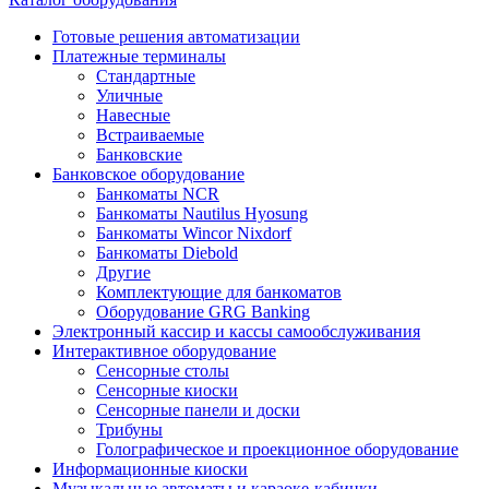
Готовые решения автоматизации
Платежные терминалы
Стандартные
Уличные
Навесные
Встраиваемые
Банковские
Банковское оборудование
Банкоматы NCR
Банкоматы Nautilus Hyosung
Банкоматы Wincor Nixdorf
Банкоматы Diebold
Другие
Комплектующие для банкоматов
Оборудование GRG Banking
Электронный кассир и кассы самообслуживания
Интерактивное оборудование
Сенсорные столы
Сенсорные киоски
Сенсорные панели и доски
Трибуны
Голографическое и проекционное оборудование
Информационные киоски
Музыкальные автоматы и караоке-кабинки