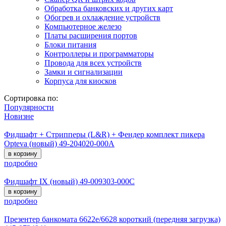
Обработка банковских и других карт
Обогрев и охлаждение устройств
Компьютерное железо
Платы расширения портов
Блоки питания
Контроллеры и программаторы
Провода для всех устройств
Замки и сигнализации
Корпуса для киосков
Сортировка по:
Популярности
Новизне
Фидшафт + Стрипперы (L&R) + Фендер комплект пикера
Opteva (новый) 49-204020-000A
в корзину
подробно
Фидшафт IX (новый) 49-009303-000C
в корзину
подробно
Презентер банкомата 6622e/6628 короткий (передняя загрузка)