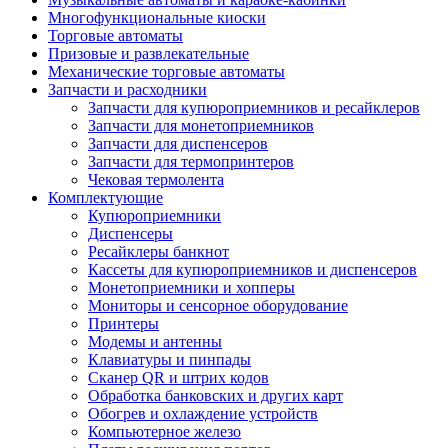
Многофункциональные киоски
Торговые автоматы
Призовые и развлекательные
Механические торговые автоматы
Запчасти и расходники
Запчасти для купюроприемников и ресайклеров
Запчасти для монетоприемников
Запчасти для диспенсеров
Запчасти для термопринтеров
Чековая термолента
Комплектующие
Купюроприемники
Диспенсеры
Ресайклеры банкнот
Кассеты для купюроприемников и диспенсеров
Монетоприемники и хопперы
Мониторы и сенсорное оборудование
Принтеры
Модемы и антенны
Клавиатуры и пинпады
Сканер QR и штрих кодов
Обработка банковских и других карт
Обогрев и охлаждение устройств
Компьютерное железо