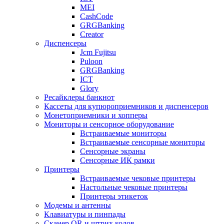
MEI
CashCode
GRGBanking
Creator
Диспенсеры
Jcm Fujitsu
Puloon
GRGBanking
ICT
Glory
Ресайклеры банкнот
Кассеты для купюроприемников и диспенсеров
Монетоприемники и хопперы
Мониторы и сенсорное оборудование
Встраиваемые мониторы
Встраиваемые сенсорные мониторы
Сенсорные экраны
Сенсорные ИК рамки
Принтеры
Встраиваемые чековые принтеры
Настольные чековые принтеры
Принтеры этикеток
Модемы и антенны
Клавиатуры и пинпады
Сканер QR и штрих кодов