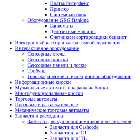
Платы/Интерфейс
Принтер
Системный блок
Оборудование GRG Banking
Банкоматы
Депозитные машины
Счетчики и сортировщики банкнот
Электронный кассир и кассы самообслуживания
Интерактивное оборудование
Сенсорные столы
Сенсорные киоски
Сенсорные панели и доски
Трибуны
Голографическое и проекционное оборудование
Информационные киоски
Музыкальные автоматы и караоке-кабинки
Многофункциональные киоски
Торговые автоматы
Призовые и развлекательные
Механические торговые автоматы
Запчасти и расходники
Запчасти для купюроприемников и ресайклеров
Запчасти для Cashcode
Запчасти для ICT
Запчасти для ITL