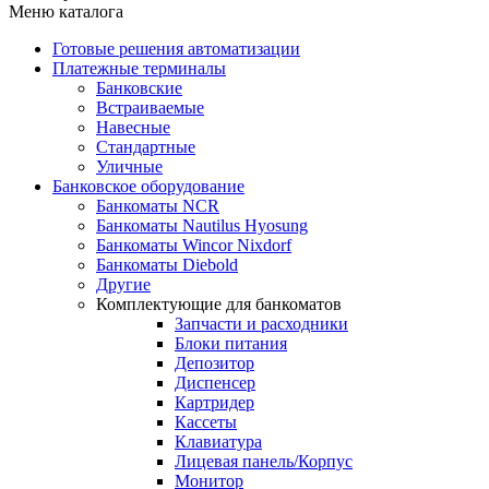
Меню каталога
Готовые решения автоматизации
Платежные терминалы
Банковские
Встраиваемые
Навесные
Стандартные
Уличные
Банковское оборудование
Банкоматы NCR
Банкоматы Nautilus Hyosung
Банкоматы Wincor Nixdorf
Банкоматы Diebold
Другие
Комплектующие для банкоматов
Запчасти и расходники
Блоки питания
Депозитор
Диспенсер
Картридер
Кассеты
Клавиатура
Лицевая панель/Корпус
Монитор