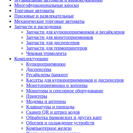
Многофункциональные киоски
Торговые автоматы
Призовые и развлекательные
Механические торговые автоматы
Запчасти и расходники
Запчасти для купюроприемников и ресайклеров
Запчасти для монетоприемников
Запчасти для диспенсеров
Запчасти для термопринтеров
Чековая термолента
Комплектующие
Купюроприемники
Диспенсеры
Ресайклеры банкнот
Кассеты для купюроприемников и диспенсеров
Монетоприемники и хопперы
Мониторы и сенсорное оборудование
Принтеры
Модемы и антенны
Клавиатуры и пинпады
Сканер QR и штрих кодов
Обработка банковских и других карт
Обогрев и охлаждение устройств
Компьютерное железо