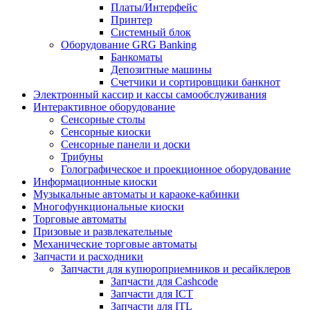
Платы/Интерфейс
Принтер
Системный блок
Оборудование GRG Banking
Банкоматы
Депозитные машины
Счетчики и сортировщики банкнот
Электронный кассир и кассы самообслуживания
Интерактивное оборудование
Сенсорные столы
Сенсорные киоски
Сенсорные панели и доски
Трибуны
Голографическое и проекционное оборудование
Информационные киоски
Музыкальные автоматы и караоке-кабинки
Многофункциональные киоски
Торговые автоматы
Призовые и развлекательные
Механические торговые автоматы
Запчасти и расходники
Запчасти для купюроприемников и ресайклеров
Запчасти для Cashcode
Запчасти для ICT
Запчасти для ITL