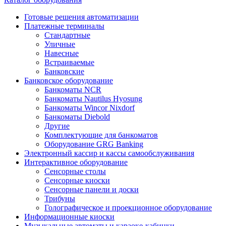
Готовые решения автоматизации
Платежные терминалы
Стандартные
Уличные
Навесные
Встраиваемые
Банковские
Банковское оборудование
Банкоматы NCR
Банкоматы Nautilus Hyosung
Банкоматы Wincor Nixdorf
Банкоматы Diebold
Другие
Комплектующие для банкоматов
Оборудование GRG Banking
Электронный кассир и кассы самообслуживания
Интерактивное оборудование
Сенсорные столы
Сенсорные киоски
Сенсорные панели и доски
Трибуны
Голографическое и проекционное оборудование
Информационные киоски
Музыкальные автоматы и караоке-кабинки