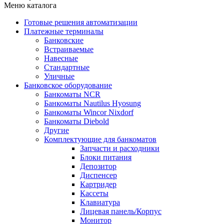
Меню каталога
Готовые решения автоматизации
Платежные терминалы
Банковские
Встраиваемые
Навесные
Стандартные
Уличные
Банковское оборудование
Банкоматы NCR
Банкоматы Nautilus Hyosung
Банкоматы Wincor Nixdorf
Банкоматы Diebold
Другие
Комплектующие для банкоматов
Запчасти и расходники
Блоки питания
Депозитор
Диспенсер
Картридер
Кассеты
Клавиатура
Лицевая панель/Корпус
Монитор