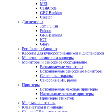
MEI
CashCode
GRGBanking
Creator
Диспенсеры
Jcm Fujitsu
Puloon
GRGBanking
ICT
Glory
Ресайклеры банкнот
Кассеты для купюроприемников и диспенсеров
Монетоприемники и хопперы
Мониторы и сенсорное оборудование
Встраиваемые мониторы
Встраиваемые сенсорные мониторы
Сенсорные экраны
Сенсорные ИК рамки
Принтеры
Встраиваемые чековые принтеры
Настольные чековые принтеры
Принтеры этикеток
Модемы и антенны
Клавиатуры и пинпады
Сканер QR и штрих кодов