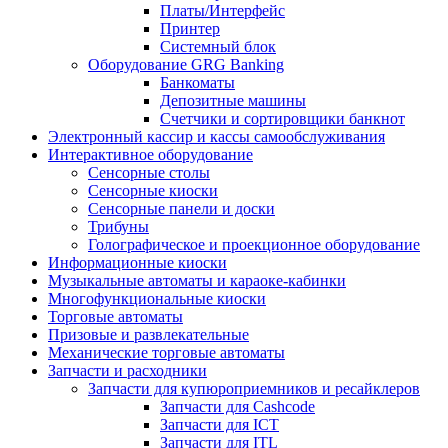
Платы/Интерфейс
Принтер
Системный блок
Оборудование GRG Banking
Банкоматы
Депозитные машины
Счетчики и сортировщики банкнот
Электронный кассир и кассы самообслуживания
Интерактивное оборудование
Сенсорные столы
Сенсорные киоски
Сенсорные панели и доски
Трибуны
Голографическое и проекционное оборудование
Информационные киоски
Музыкальные автоматы и караоке-кабинки
Многофункциональные киоски
Торговые автоматы
Призовые и развлекательные
Механические торговые автоматы
Запчасти и расходники
Запчасти для купюроприемников и ресайклеров
Запчасти для Cashcode
Запчасти для ICT
Запчасти для ITL