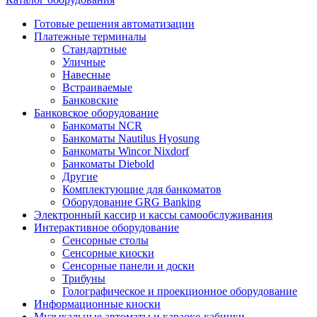
Готовые решения автоматизации
Платежные терминалы
Стандартные
Уличные
Навесные
Встраиваемые
Банковские
Банковское оборудование
Банкоматы NCR
Банкоматы Nautilus Hyosung
Банкоматы Wincor Nixdorf
Банкоматы Diebold
Другие
Комплектующие для банкоматов
Оборудование GRG Banking
Электронный кассир и кассы самообслуживания
Интерактивное оборудование
Сенсорные столы
Сенсорные киоски
Сенсорные панели и доски
Трибуны
Голографическое и проекционное оборудование
Информационные киоски
Музыкальные автоматы и караоке-кабинки