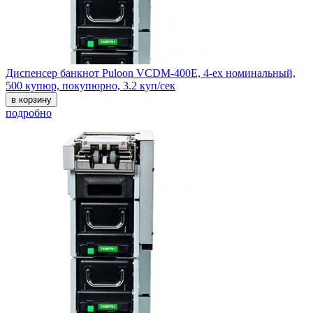
Диспенсер банкнот Puloon VCDM-400E, 4-ех номинальный,
500 купюр, покупюрно, 3.2 куп/сек
в корзину
подробно