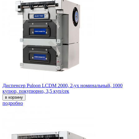
Диспенсер Puloon LCDM 2000, 2-ух номинальный, 1000
купюр, покупюрно, 3,5 куп/сек
в корзину
подробно