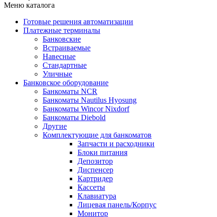
Меню каталога
Готовые решения автоматизации
Платежные терминалы
Банковские
Встраиваемые
Навесные
Стандартные
Уличные
Банковское оборудование
Банкоматы NCR
Банкоматы Nautilus Hyosung
Банкоматы Wincor Nixdorf
Банкоматы Diebold
Другие
Комплектующие для банкоматов
Запчасти и расходники
Блоки питания
Депозитор
Диспенсер
Картридер
Кассеты
Клавиатура
Лицевая панель/Корпус
Монитор