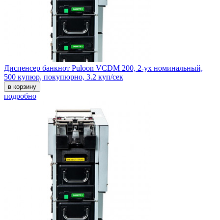
Диспенсер банкнот Puloon VCDM 200, 2-ух номинальный,
500 купюр, покупюрно, 3.2 куп/сек
в корзину
подробно