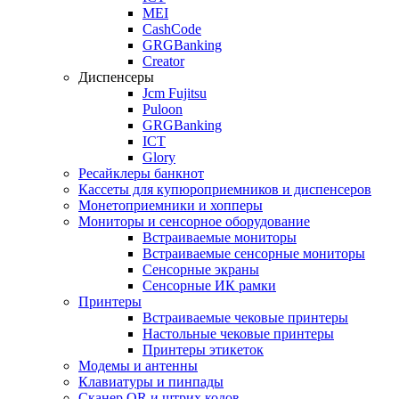
MEI
CashCode
GRGBanking
Creator
Диспенсеры
Jcm Fujitsu
Puloon
GRGBanking
ICT
Glory
Ресайклеры банкнот
Кассеты для купюроприемников и диспенсеров
Монетоприемники и хопперы
Мониторы и сенсорное оборудование
Встраиваемые мониторы
Встраиваемые сенсорные мониторы
Сенсорные экраны
Сенсорные ИК рамки
Принтеры
Встраиваемые чековые принтеры
Настольные чековые принтеры
Принтеры этикеток
Модемы и антенны
Клавиатуры и пинпады
Сканер QR и штрих кодов