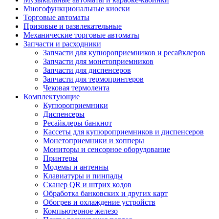
Многофункциональные киоски
Торговые автоматы
Призовые и развлекательные
Механические торговые автоматы
Запчасти и расходники
Запчасти для купюроприемников и ресайклеров
Запчасти для монетоприемников
Запчасти для диспенсеров
Запчасти для термопринтеров
Чековая термолента
Комплектующие
Купюроприемники
Диспенсеры
Ресайклеры банкнот
Кассеты для купюроприемников и диспенсеров
Монетоприемники и хопперы
Мониторы и сенсорное оборудование
Принтеры
Модемы и антенны
Клавиатуры и пинпады
Сканер QR и штрих кодов
Обработка банковских и других карт
Обогрев и охлаждение устройств
Компьютерное железо