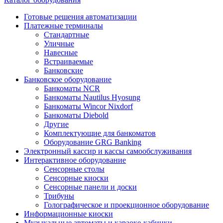
Готовые решения автоматизации
Платежные терминалы
Стандартные
Уличные
Навесные
Встраиваемые
Банковские
Банковское оборудование
Банкоматы NCR
Банкоматы Nautilus Hyosung
Банкоматы Wincor Nixdorf
Банкоматы Diebold
Другие
Комплектующие для банкоматов
Оборудование GRG Banking
Электронный кассир и кассы самообслуживания
Интерактивное оборудование
Сенсорные столы
Сенсорные киоски
Сенсорные панели и доски
Трибуны
Голографическое и проекционное оборудование
Информационные киоски
Музыкальные автоматы и караоке-кабинки