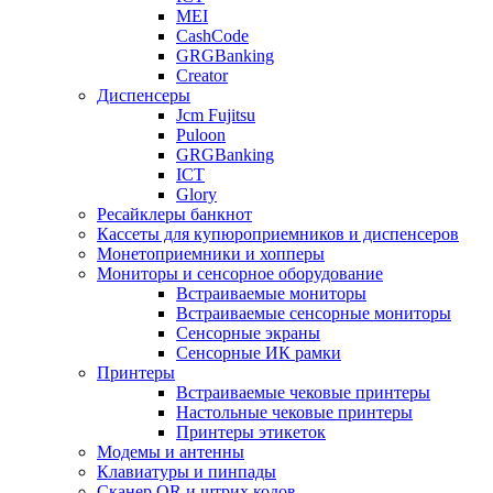
MEI
CashCode
GRGBanking
Creator
Диспенсеры
Jcm Fujitsu
Puloon
GRGBanking
ICT
Glory
Ресайклеры банкнот
Кассеты для купюроприемников и диспенсеров
Монетоприемники и хопперы
Мониторы и сенсорное оборудование
Встраиваемые мониторы
Встраиваемые сенсорные мониторы
Сенсорные экраны
Сенсорные ИК рамки
Принтеры
Встраиваемые чековые принтеры
Настольные чековые принтеры
Принтеры этикеток
Модемы и антенны
Клавиатуры и пинпады
Сканер QR и штрих кодов