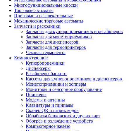
Многофункциональные киоски
Торговые автоматы
Призовые и развлекательные
Механические торговые автоматы
Запчасти и расходники
Запчасти для купюроприемников и ресайклеров
Запчасти для монетоприемников
Запчасти для диспенсеров
Запчасти для термопринтеров
Чековая термолента
Комплектующие
Купюроприемники
Диспенсеры
Ресайклеры банкнот
Кассеты для купюроприемников и диспенсеров
Монетоприемники и хопперы
Мониторы и сенсорное оборудование
Принтеры
Модемы и антенны
Клавиатуры и пинпады
Сканер QR и штрих кодов
Обработка банковских и других карт
Обогрев и охлаждение устройств
Компьютерное железо