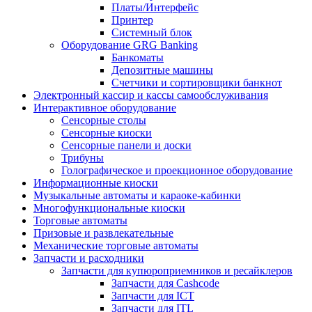
Платы/Интерфейс
Принтер
Системный блок
Оборудование GRG Banking
Банкоматы
Депозитные машины
Счетчики и сортировщики банкнот
Электронный кассир и кассы самообслуживания
Интерактивное оборудование
Сенсорные столы
Сенсорные киоски
Сенсорные панели и доски
Трибуны
Голографическое и проекционное оборудование
Информационные киоски
Музыкальные автоматы и караоке-кабинки
Многофункциональные киоски
Торговые автоматы
Призовые и развлекательные
Механические торговые автоматы
Запчасти и расходники
Запчасти для купюроприемников и ресайклеров
Запчасти для Cashcode
Запчасти для ICT
Запчасти для ITL