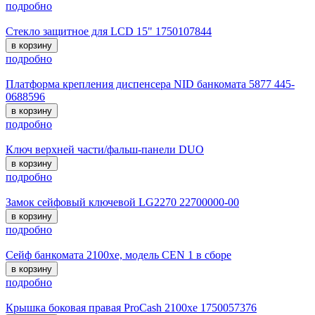
подробно
Стекло защитное для LCD 15" 1750107844
в корзину
подробно
Платформа крепления диспенсера NID банкомата 5877 445-
0688596
в корзину
подробно
Ключ верхней части/фальш-панели DUO
в корзину
подробно
Замок сейфовый ключевой LG2270 22700000-00
в корзину
подробно
Сейф банкомата 2100xe, модель CEN 1 в сборе
в корзину
подробно
Крышка боковая правая ProCash 2100хе 1750057376