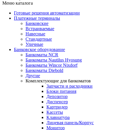
Меню каталога
Готовые решения автоматизации
Платежные терминалы
Банковские
Встраиваемые
Навесные
Стандартные
Уличные
Банковское оборудование
Банкоматы NCR
Банкоматы Nautilus Hyosung
Банкоматы Wincor Nixdorf
Банкоматы Diebold
Другие
Комплектующие для банкоматов
Запчасти и расходники
Блоки питания
Депозитор
Диспенсер
Картридер
Кассеты
Клавиатура
Лицевая панель/Корпус
Монитор