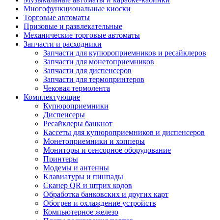
Многофункциональные киоски
Торговые автоматы
Призовые и развлекательные
Механические торговые автоматы
Запчасти и расходники
Запчасти для купюроприемников и ресайклеров
Запчасти для монетоприемников
Запчасти для диспенсеров
Запчасти для термопринтеров
Чековая термолента
Комплектующие
Купюроприемники
Диспенсеры
Ресайклеры банкнот
Кассеты для купюроприемников и диспенсеров
Монетоприемники и хопперы
Мониторы и сенсорное оборудование
Принтеры
Модемы и антенны
Клавиатуры и пинпады
Сканер QR и штрих кодов
Обработка банковских и других карт
Обогрев и охлаждение устройств
Компьютерное железо