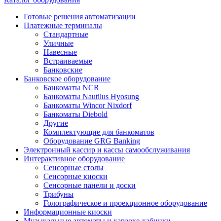
Готовые решения автоматизации
Платежные терминалы
Стандартные
Уличные
Навесные
Встраиваемые
Банковские
Банковское оборудование
Банкоматы NCR
Банкоматы Nautilus Hyosung
Банкоматы Wincor Nixdorf
Банкоматы Diebold
Другие
Комплектующие для банкоматов
Оборудование GRG Banking
Электронный кассир и кассы самообслуживания
Интерактивное оборудование
Сенсорные столы
Сенсорные киоски
Сенсорные панели и доски
Трибуны
Голографическое и проекционное оборудование
Информационные киоски
Музыкальные автоматы и караоке-кабинки