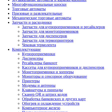
Многофункциональные киоски
Торговые автоматы
Призовые и развлекательные
Механические торговые автоматы
Запчасти и расходники
Запчасти для купюроприемников и ресайклеров
Запчасти для монетоприемников
Запчасти для диспенсеров
Запчасти для термопринтеров
Чековая термолента
Комплектующие
Купюроприемники
Диспенсеры
Ресайклеры банкнот
Кассеты для купюроприемников и диспенсеров
Монетоприемники и хопперы
Мониторы и сенсорное оборудование
Принтеры
Модемы и антенны
Клавиатуры и пинпады
Сканер QR и штрих кодов
Обработка банковских и других карт
Обогрев и охлаждение устройств
Компьютерное железо