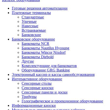
Готовые решения автоматизации
Платежные терминалы
Стандартные
Уличные
Навесные
Встраиваемые
Банковские
Банковское оборудование
Банкоматы NCR
Банкоматы Nautilus Hyosung
Банкоматы Wincor Nixdorf
Банкоматы Diebold
Другие
Комплектующие для банкоматов
Оборудование GRG Banking
Электронный кассир и кассы самообслуживания
Интерактивное оборудование
Сенсорные столы
Сенсорные киоски
Сенсорные панели и доски
Трибуны
Голографическое и проекционное оборудование
Информационные киоски
Музыкальные автоматы и караоке-кабинки